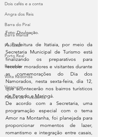
Dois cafés e a conta
Angra dos Reis
Barra do Piraí
Foto: Divulgação.
Barra Mansa
A Prefeitura de Itatiaia, por meio da 
Pinheiral
Secretaria Municipal de Turismo está 
Porto Real
finalizando os preparativos para 
Resende
receber moradores e visitantes durante 
as comemorações do Dia dos 
Volta Redonda
Namorados, nesta sexta-feira, dia 12, 
Vassouras
que acontecerão nos bairros turísticos 
de Penedo e Maringá.
Palavra da Presidenta
De acordo com a Secretaria, uma 
programação especial com o tema 
Amor na Montanha, foi planejada para 
proporcionar momentos de lazer, 
romantismo e integração entre casais, 