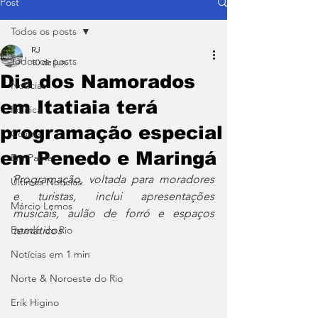
Post
Todos os posts
RJ
Todos os posts
10 de jun.
Dia dos Namorados
Notícias
em Itatiaia terá
Política
programação especial
Coluna
em Penedo e Maringá
Em Pauta
Programação, voltada para moradores 
Últimas Notícias
e turistas, inclui apresentações 
Márcio Lemos
musicais, aulão de forró e espaços 
Estado do Rio
temáticos
Notícias em 1 min
Norte & Noroeste do Rio
Erik Higino