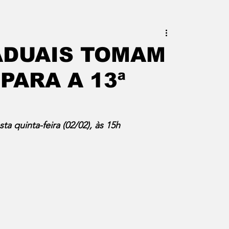
este do Rio
Erik Higino
ADUAIS TOMAM
PARA A 13ª
iraí
Barra Mansa
Pinheiral
uras
Palavra da Presidenta
a quinta-feira (02/02), às 15h