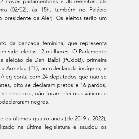
2 novos parlamentares e 38 reeleitos. Os 
ira (02/02), às 15h, também no Palácio 
 presidente da Alerj. Os eleitos terão um 
nto da bancada feminina, que representa 
am sido eleitas 12 mulheres. O Parlamento 
eleição de Dani Balbi (PCdoB), primeira 
a Armelau (PL), autodeclarada indígena; e 
A Alerj conta com 24 deputados que não se 
tes, oito se declaram pretos e 16 pardos, 
e encerrou, não foram eleitos asiáticos e 
odeclararam negros.
e os últimos quatro anos (de 2019 a 2022), 
izado na última legislatura e saudou os 