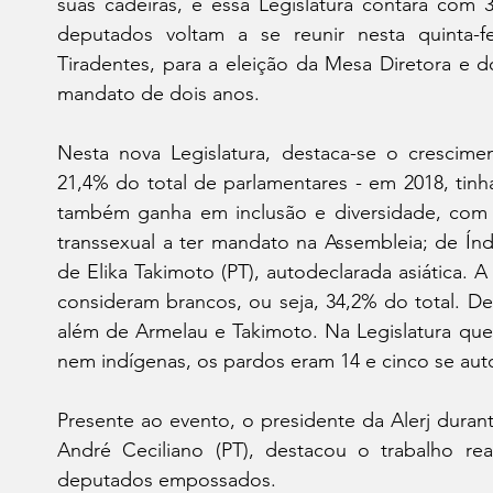
suas cadeiras, e essa Legislatura contará com 3
deputados voltam a se reunir nesta quinta-fe
Tiradentes, para a eleição da Mesa Diretora e do
mandato de dois anos.
Nesta nova Legislatura, destaca-se o crescime
21,4% do total de parlamentares - em 2018, tinh
também ganha em inclusão e diversidade, com a 
transsexual a ter mandato na Assembleia; de Índi
de Elika Takimoto (PT), autodeclarada asiática. 
consideram brancos, ou seja, 34,2% do total. Des
além de Armelau e Takimoto. Na Legislatura que s
nem indígenas, os pardos eram 14 e cinco se aut
Presente ao evento, o presidente da Alerj durant
André Ceciliano (PT), destacou o trabalho real
deputados empossados.