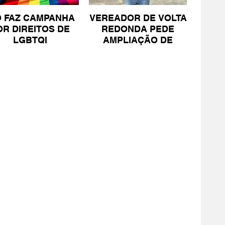
O FAZ CAMPANHA
VEREADOR DE VOLTA
OR DIREITOS DE
REDONDA PEDE
LGBTQI
AMPLIAÇÃO DE
PROJETO PARA
PESSOAS COM TEA