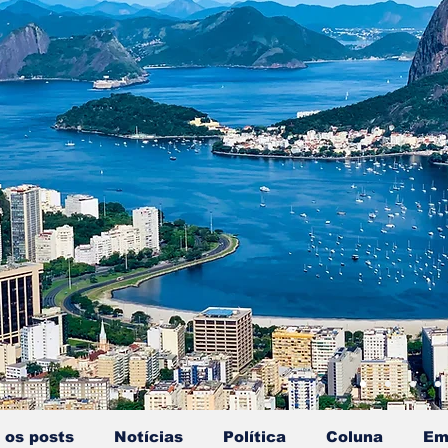
 os posts
Notícias
Política
Coluna
Em