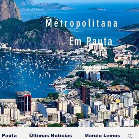
Metropolitana
Em Pauta
Página de Notícias
 Pauta
Últimas Notícias
Márcio Lemos