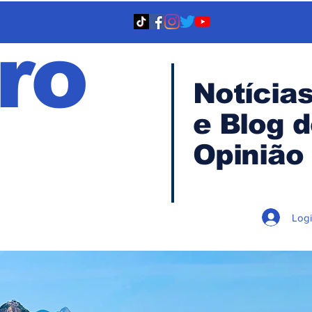
ro
Notícia
e Blog 
TA
Opinião
Log