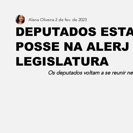
Alana Oliveira
2 de fev. de 2023
Estado do Rio
Notícias em 1 min
Norte & Noro
DEPUTADOS EST
POSSE NA ALERJ 
Dois cafés e a conta
Angra dos Reis
Barra do P
LEGISLATURA
Porto Real
Resende
Volta Redonda
Vasso
Os deputados voltam a se reunir nest