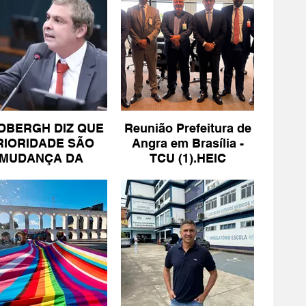
DBERGH DIZ QUE
Reunião Prefeitura de
RIORIDADE SÃO
Angra em Brasília -
MUDANÇA DA
TCU (1).HEIC
ESCALA 6X1 E
ISENÇÃO DE IR