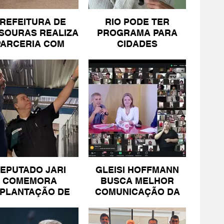
REFEITURA DE
RIO PODE TER
SOURAS REALIZA
PROGRAMA PARA
PARCERIA COM
CIDADES
SICOMÉRCIO E
LITORÂNEAS
FECOMÉRCIO
EPUTADO JARI
GLEISI HOFFMANN
COMEMORA
BUSCA MELHOR
MPLANTAÇÃO DE
COMUNICAÇÃO DA
NIDADE DA PM
ESQUERDA