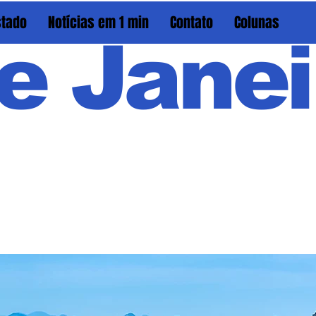
stado
Notícias em 1 min
Contato
Colunas
e Janei
Em PAU