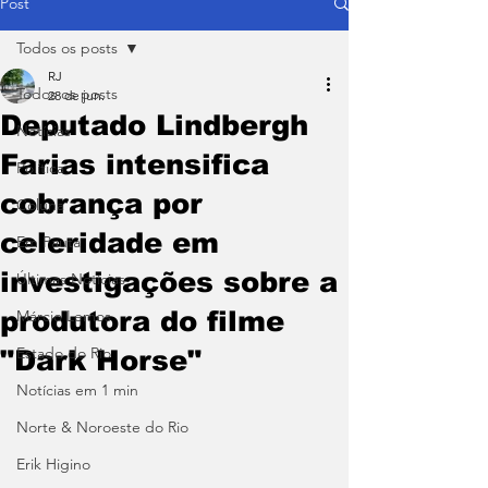
Post
Todos os posts
RJ
Todos os posts
28 de jun.
Deputado Lindbergh
Notícias
Farias intensifica
Política
cobrança por
Coluna
celeridade em
Em Pauta
investigações sobre a
Últimas Notícias
produtora do filme
Márcio Lemos
Estado do Rio
"Dark Horse"
Notícias em 1 min
Norte & Noroeste do Rio
Erik Higino