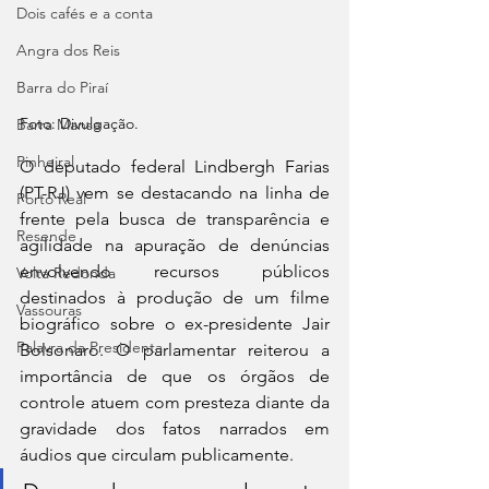
Dois cafés e a conta
Angra dos Reis
Barra do Piraí
Foto: Divulgação.
Barra Mansa
Pinheiral
O deputado federal Lindbergh Farias 
(PT-RJ) vem se destacando na linha de 
Porto Real
frente pela busca de transparência e 
Resende
agilidade na apuração de denúncias 
envolvendo recursos públicos 
Volta Redonda
destinados à produção de um filme 
Vassouras
biográfico sobre o ex-presidente Jair 
Palavra da Presidenta
Bolsonaro. O parlamentar reiterou a 
importância de que os órgãos de 
controle atuem com presteza diante da 
gravidade dos fatos narrados em 
áudios que circulam publicamente.