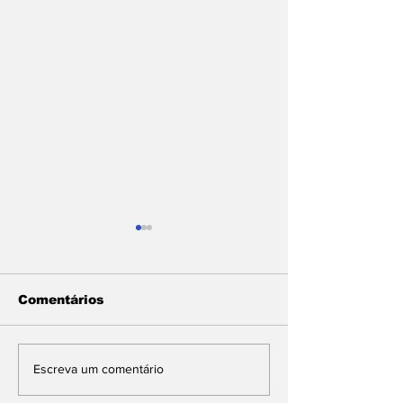
Comentários
Com articulação de
SUL FLUMIN
Escreva um comentário
deputado Lindbergh
RECEBE MAI