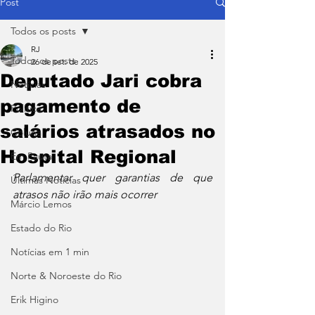
Post
Todos os posts
RJ
Todos os posts
26 de set. de 2025
Deputado Jari cobra
Notícias
pagamento de
Política
salários atrasados no
Coluna
Hospital Regional
Em Pauta
Parlamentar quer garantias de que 
Últimas Notícias
atrasos não irão mais ocorrer
Márcio Lemos
Estado do Rio
Notícias em 1 min
Norte & Noroeste do Rio
Erik Higino