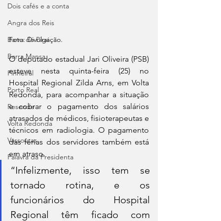
Dois cafés e a conta
Angra dos Reis
Barra do Piraí
Foto: Divulgação.
Barra Mansa
O deputado estadual Jari Oliveira (PSB) 
esteve nesta quinta-feira (25) no 
Pinheiral
Hospital Regional Zilda Arns, em Volta 
Porto Real
Redonda, para acompanhar a situação 
e cobrar o pagamento dos salários 
Resende
atrasados de médicos, fisioterapeutas e 
Volta Redonda
técnicos em radiologia. O pagamento 
Vassouras
das férias dos servidores também está 
em atraso.
Palavra da Presidenta
“Infelizmente, isso tem se 
tornado rotina, e os 
funcionários do Hospital 
Regional têm ficado com 