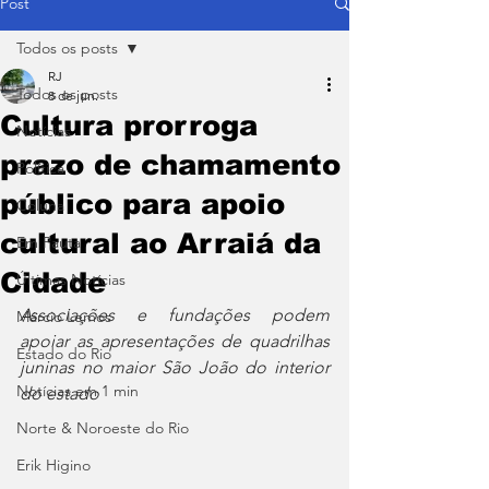
Post
Todos os posts
RJ
Todos os posts
8 de jun.
Cultura prorroga
Notícias
prazo de chamamento
Política
público para apoio
Coluna
cultural ao Arraiá da
Em Pauta
Cidade
Últimas Notícias
Associações e fundações podem 
Márcio Lemos
apoiar as apresentações de quadrilhas 
Estado do Rio
juninas no maior São João do interior 
Notícias em 1 min
do estado
Norte & Noroeste do Rio
Erik Higino