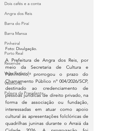
Dois cafés e a conta
Angra dos Reis
Barra do Piraí
Barra Mansa
Pinheiral
Foto: Divulgação.
Porto Real
A Prefeitura de Angra dos Reis, por 
Resende
meio da Secretaria de Cultura e 
Volta Redonda
Patrimônio, prorrogou o prazo do 
Chamamento Público nº 004/2026/SCP, 
Vassouras
destinado ao credenciamento de 
Palavra da Presidenta
pessoas jurídicas de direito privado, na 
forma de associação ou fundação, 
interessadas em atuar como apoio 
cultural às apresentações folclóricas de 
quadrilhas juninas durante o Arraiá da 
Cidade 2026. A prorrogação foi 