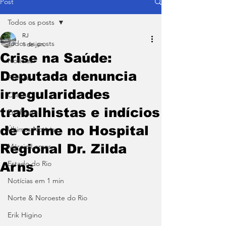
Post
Todos os posts
RJ
Todos os posts
1 de jun.
Crise na Saúde:
Notícias
Deputada denuncia
Política
irregularidades
Coluna
trabalhistas e indícios
Em Pauta
de crime no Hospital
Últimas Notícias
Regional Dr. Zilda
Márcio Lemos
Estado do Rio
Arns
Notícias em 1 min
Norte & Noroeste do Rio
Erik Higino