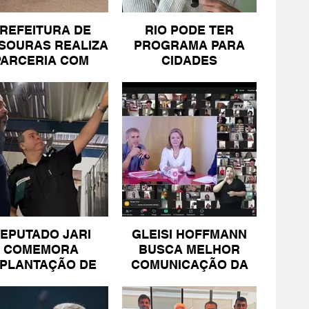
REFEITURA DE
RIO PODE TER
SOURAS REALIZA
PROGRAMA PARA
PARCERIA COM
CIDADES
SICOMÉRCIO E
LITORÂNEAS
FECOMÉRCIO
EPUTADO JARI
GLEISI HOFFMANN
COMEMORA
BUSCA MELHOR
MPLANTAÇÃO DE
COMUNICAÇÃO DA
NIDADE DA PM
ESQUERDA