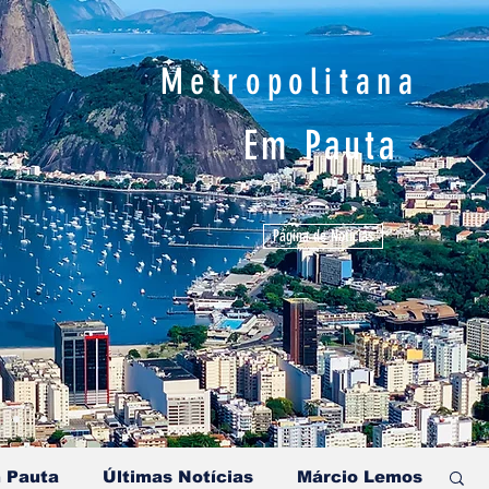
Metropolitana
Em Pauta
Página de Notícias
 Pauta
Últimas Notícias
Márcio Lemos