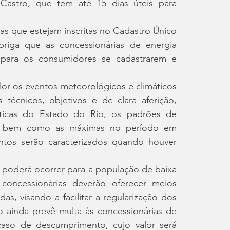
astro, que tem até 15 dias úteis para 
as que estejam inscritas no Cadastro Único 
riga que as concessionárias de energia 
s para os consumidores se cadastrarem e 
r os eventos meteorológicos e climáticos 
 técnicos, objetivos e de clara aferição, 
ticas do Estado do Rio, os padrões de 
o, bem como as máximas no período em 
ntos serão caracterizados quando houver 
 poderá ocorrer para a população de baixa 
oncessionárias deverão oferecer meios 
s, visando a facilitar a regularização dos 
 ainda prevê multa às concessionárias de 
caso de descumprimento, cujo valor será 