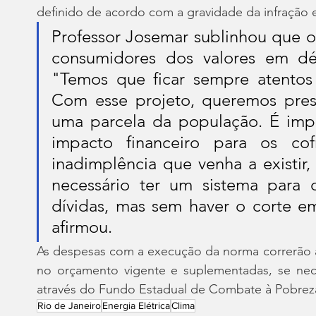
definido de acordo com a gravidade da infração e
Professor Josemar sublinhou que o 
consumidores dos valores em déb
"Temos que ficar sempre atentos 
Com esse projeto, queremos prese
uma parcela da população. É impo
impacto financeiro para os cof
inadimplência que venha a existir,
necessário ter um sistema para 
dívidas, mas sem haver o corte em
afirmou.
As despesas com a execução da norma correrão à
no orçamento vigente e suplementadas, se neces
através do Fundo Estadual de Combate à Pobrez
Rio de Janeiro
Energia Elétrica
Clima