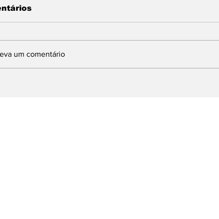
ntários
reva um comentário
INDBERGH DESTINA
Com articulaç
MENDA DE 1,5
deputado Lind
ILHÃO PARA
prefeito Ferret
MPLANTAÇÃO DE
Brasília e obt
URSO DE
milhões para 
UALIFICAÇÃO
emergenciais 
ROFISSIONAL EM
dos Reis
OLTA REDONDA