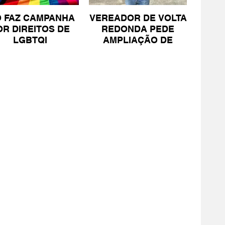
O FAZ CAMPANHA
VEREADOR DE VOLTA
OR DIREITOS DE
REDONDA PEDE
LGBTQI
AMPLIAÇÃO DE
PROJETO PARA
PESSOAS COM TEA