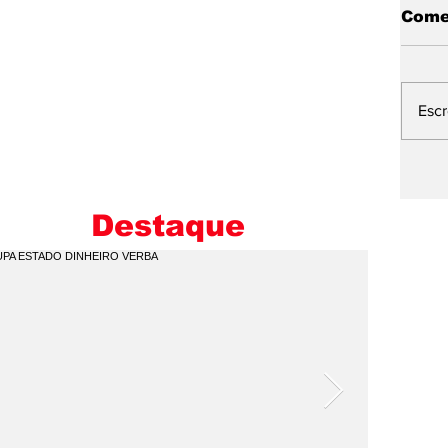
Come
Esc
L
E
M
Destaque
I
C
Q
P
V