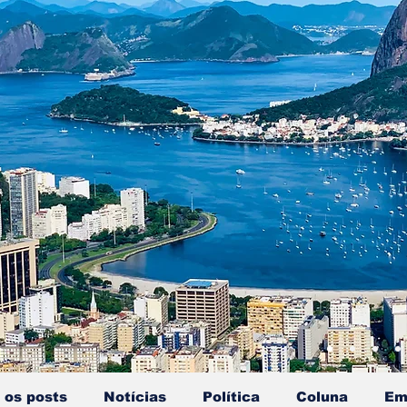
 os posts
Notícias
Política
Coluna
Em