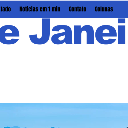
stado
Notícias em 1 min
Contato
Colunas
e Janei
Em PAU