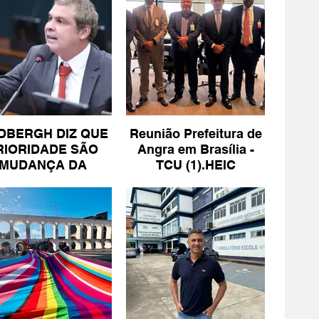
DBERGH DIZ QUE
Reunião Prefeitura de
RIORIDADE SÃO
Angra em Brasília -
MUDANÇA DA
TCU (1).HEIC
ESCALA 6X1 E
ISENÇÃO DE IR