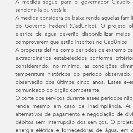
A medida segue para o governador Cláudio C
sancioná-la ou vetá-la.
A medida considera de baixa renda aquelas famíli
do Governo Federal (CadÚnico). O projeto ob
elétrica de água deverão disponibilizar meio
comprovarem que estão inscritos no CadÚnico.
A proposta define como períodos de extremo calo
extraordinários estabelecidos conforme critérios
considerando, no mínimo, as condições climá
temperatura históricos do período observad
observação dos últimos cinco anos. Esses eve
comunicado do órgão competente.
O corte dos serviços durante esses períodos não
renda mesmo em caso de inadimplência. As c
alternativos de pagamento e negociação de dívida
débitos sem interrupção dos serviços. O projeto
energia elétrica e fornecedoras de água, em 