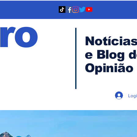
ro
Notícia
e Blog 
TA
Opinião
Log