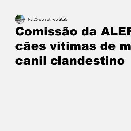
RJ
26 de set. de 2025
Estado do Rio
Notícias em 1 min
Norte & Noro
Comissão da ALER
cães vítimas de 
Dois cafés e a conta
Angra dos Reis
Barra do P
canil clandestino
Porto Real
Resende
Volta Redonda
Vasso