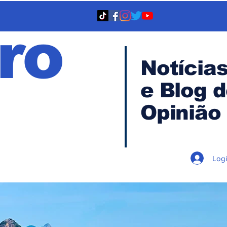
ro
Notícia
e Blog 
TA
Opinião
Log