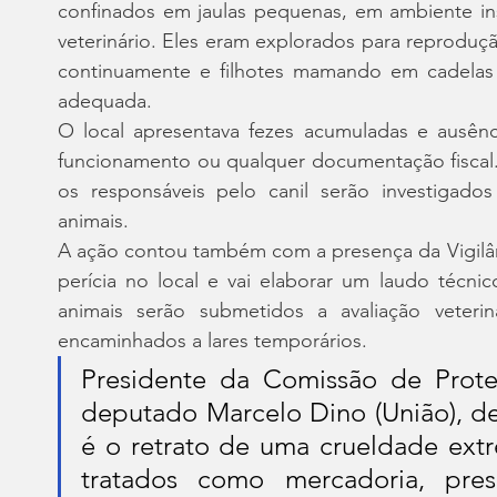
confinados em jaulas pequenas, em ambiente ins
veterinário. Eles eram explorados para reproduç
continuamente e filhotes mamando em cadelas d
adequada.
O local apresentava fezes acumuladas e ausênci
funcionamento ou qualquer documentação fiscal. O
os responsáveis pelo canil serão investigados
animais.
A ação contou também com a presença da Vigilância
perícia no local e vai elaborar um laudo técni
animais serão submetidos a avaliação veteriná
encaminhados a lares temporários.
Presidente da Comissão de Prote
deputado Marcelo Dino (União), de
é o retrato de uma crueldade extre
tratados como mercadoria, pre