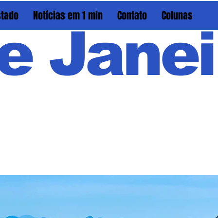
stado
Notícias em 1 min
Contato
Colunas
e Janei
Em PAU