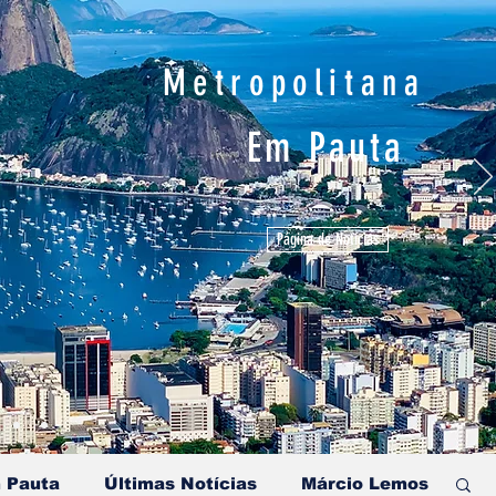
Metropolitana
Em Pauta
Página de Notícias
 Pauta
Últimas Notícias
Márcio Lemos