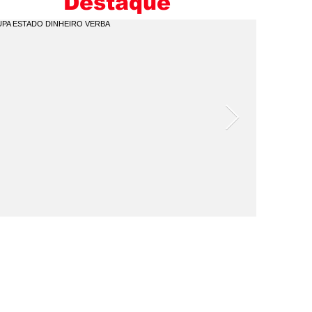
Destaque
I
C
Q
P
V