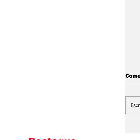
Come
Esc
L
E
M