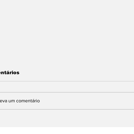
ntários
reva um comentário
INDBERGH DESTINA
Com articulaç
MENDA DE 1,5
deputado Lind
ILHÃO PARA
prefeito Ferret