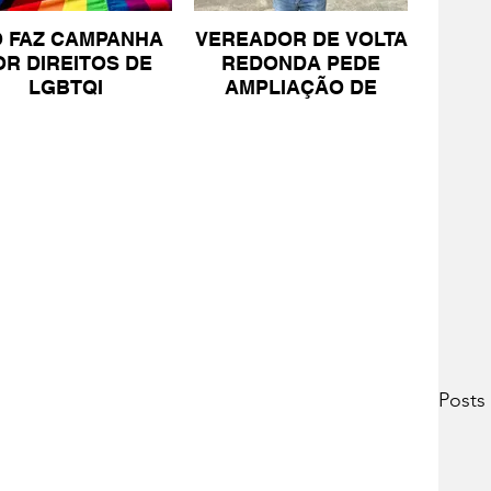
O FAZ CAMPANHA
VEREADOR DE VOLTA
OR DIREITOS DE
REDONDA PEDE
LGBTQI
AMPLIAÇÃO DE
PROJETO PARA
PESSOAS COM TEA
Posts