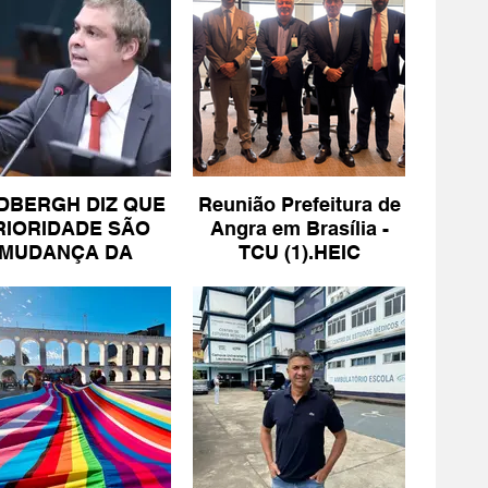
DBERGH DIZ QUE
Reunião Prefeitura de
RIORIDADE SÃO
Angra em Brasília -
MUDANÇA DA
TCU (1).HEIC
ESCALA 6X1 E
ISENÇÃO DE IR