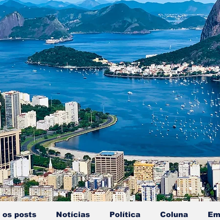
 os posts
Notícias
Política
Coluna
Em