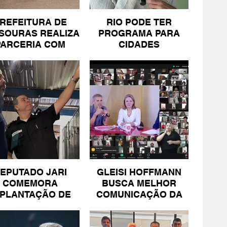
REFEITURA DE
RIO PODE TER
SOURAS REALIZA
PROGRAMA PARA
PARCERIA COM
CIDADES
SICOMÉRCIO E
LITORÂNEAS
FECOMÉRCIO
EPUTADO JARI
GLEISI HOFFMANN
COMEMORA
BUSCA MELHOR
MPLANTAÇÃO DE
COMUNICAÇÃO DA
NIDADE DA PM
ESQUERDA