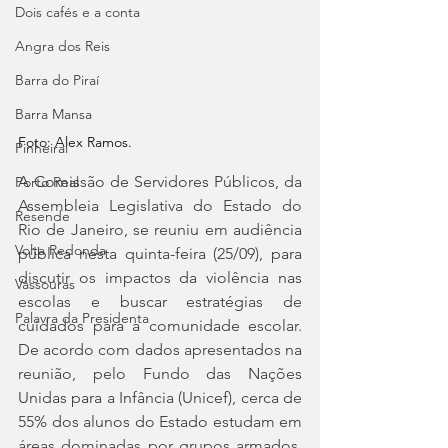
Dois cafés e a conta
Angra dos Reis
Barra do Piraí
Barra Mansa
Foto: Alex Ramos.
Pinheiral
A Comissão de Servidores Públicos, da 
Porto Real
Assembleia Legislativa do Estado do 
Resende
Rio de Janeiro, se reuniu em audiência 
Volta Redonda
pública nesta quinta-feira (25/09), para 
discutir os impactos da violência nas 
Vassouras
escolas e buscar estratégias de 
Palavra da Presidenta
cuidados para a comunidade escolar. 
De acordo com dados apresentados na 
reunião, pelo Fundo das Nações 
Unidas para a Infância (Unicef), cerca de 
55% dos alunos do Estado estudam em 
áreas dominadas por grupos armados. 