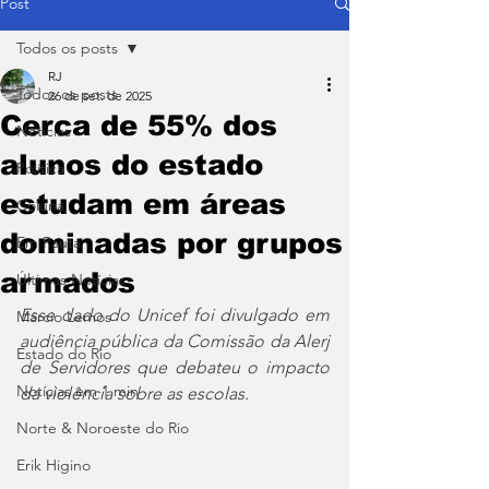
Post
Todos os posts
RJ
Todos os posts
26 de set. de 2025
Cerca de 55% dos
Notícias
alunos do estado
Política
estudam em áreas
Coluna
dominadas por grupos
Em Pauta
armados
Últimas Notícias
Esse dado do Unicef foi divulgado em 
Márcio Lemos
audiência pública da Comissão da Alerj 
Estado do Rio
de Servidores que debateu o impacto 
Notícias em 1 min
da violência sobre as escolas.
Norte & Noroeste do Rio
Erik Higino