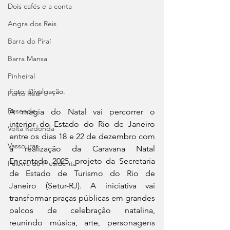
Dois cafés e a conta
Angra dos Reis
Barra do Piraí
Barra Mansa
Pinheiral
Foto: Divulgação.
Porto Real
Resende
A magia do Natal vai percorrer o 
interior do Estado do Rio de Janeiro 
Volta Redonda
entre os dias 18 e 22 de dezembro com 
Vassouras
a realização da Caravana Natal 
Encantado 2025, projeto da Secretaria 
Palavra da Presidenta
de Estado de Turismo do Rio de 
Janeiro (Setur-RJ). A iniciativa vai 
transformar praças públicas em grandes 
palcos de celebração natalina, 
reunindo música, arte, personagens 