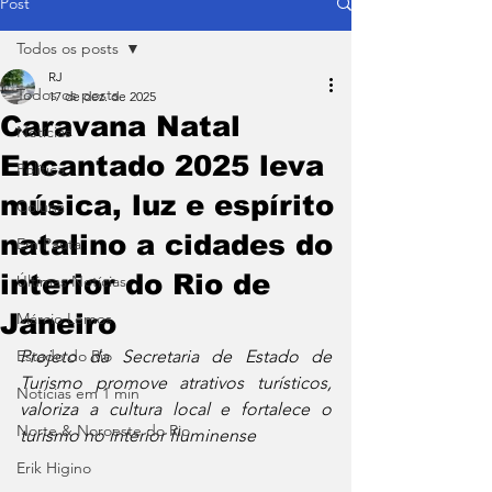
Post
Todos os posts
RJ
Todos os posts
17 de dez. de 2025
Caravana Natal
Notícias
Encantado 2025 leva
Política
música, luz e espírito
Coluna
natalino a cidades do
Em Pauta
interior do Rio de
Últimas Notícias
Janeiro
Márcio Lemos
Estado do Rio
Projeto da Secretaria de Estado de 
Turismo promove atrativos turísticos, 
Notícias em 1 min
valoriza a cultura local e fortalece o 
Norte & Noroeste do Rio
turismo no interior fluminense
Erik Higino