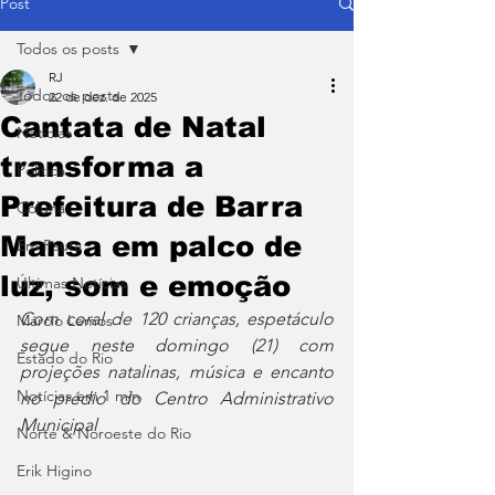
Post
Todos os posts
RJ
Todos os posts
22 de dez. de 2025
Cantata de Natal
Notícias
transforma a
Política
Prefeitura de Barra
Coluna
Mansa em palco de
Em Pauta
luz, som e emoção
Últimas Notícias
Com coral de 120 crianças, espetáculo 
Márcio Lemos
segue neste domingo (21) com 
Estado do Rio
projeções natalinas, música e encanto 
Notícias em 1 min
no prédio do Centro Administrativo 
Municipal
Norte & Noroeste do Rio
Erik Higino