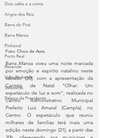
Dois cafés e a conta
Angra dos Reis
Barra do Piraí
Barra Mansa
Pinheiral
Foto: Chico de Assis.
Porto Real
Barra Mansa viveu uma noite marcada 
Resende
por emoção e espírito natalino neste 
Volta Redonda
sábado (20), com a apresentação da 
Cantata de Natal “Olhar: Um 
Vassouras
espetáculo de luz e som”, realizada no 
Palavra da Presidenta
Centro Administrativo Municipal 
Prefeito Luiz Amaral (Campla), no 
Centro. O espetáculo que reuniu 
milhares de famílias terá mais uma 
edição neste domingo (21), a partir das 
20h, oferecendo aos munícipes e 