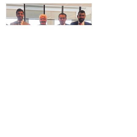
IR
Reunião Prefeitura de Angra em
Brasília - TCU (1).HEIC