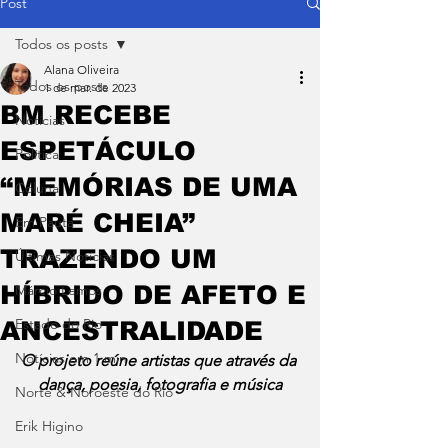
Post
Todos os posts
Alana Oliveira
Todos os posts
1 de mar. de 2023
BM RECEBE
Notícias
ESPETÁCULO
Política
“MEMÓRIAS DE UMA
Coluna
MARÉ CHEIA”
Em Pauta
TRAZENDO UM
Últimas Notícias
HÍBRIDO DE AFETO E
Márcio Lemos
Estado do Rio
ANCESTRALIDADE
Notícias em 1 min
O projeto reúne artistas que através da 
dança, poesia, fotografia e música
Norte & Noroeste do Rio
Erik Higino