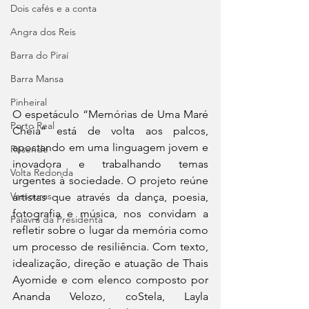
Dois cafés e a conta
Angra dos Reis
Barra do Piraí
Barra Mansa
Pinheiral
O espetáculo “Memórias de Uma Maré 
Porto Real
Cheia” está de volta aos palcos, 
apostando em uma linguagem jovem e 
Resende
inovadora e trabalhando temas 
Volta Redonda
urgentes à sociedade. O projeto reúne 
Vassouras
artistas que através da dança, poesia, 
fotografia e música, nos convidam a 
Palavra da Presidenta
refletir sobre o lugar da memória como 
um processo de resiliência. Com texto, 
idealização, direção e atuação de Thais 
Ayomide e com elenco composto por 
Ananda Velozo, coStela, Layla 