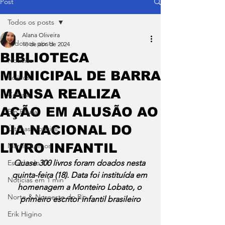
Post
Todos os posts
Alana Oliveira
Todos os posts
18 de abr. de 2024
BIBLIOTECA
Notícias
MUNICIPAL DE BARRA
Política
MANSA REALIZA
Coluna
AÇÃO EM ALUSÃO AO
Em Pauta
DIA NACIONAL DO
Últimas Notícias
LIVRO INFANTIL
Márcio Lemos
Estado do Rio
Quase 300 livros foram doados nesta 
quinta-feira (18). Data foi instituída em 
Notícias em 1 min
homenagem a Monteiro Lobato, o 
Norte & Noroeste do Rio
primeiro escritor infantil brasileiro
Erik Higino