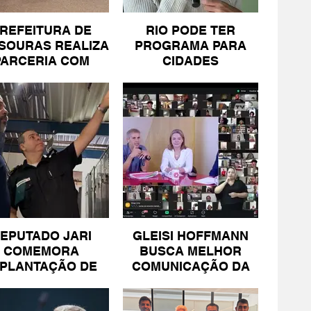
REFEITURA DE
RIO PODE TER
SOURAS REALIZA
PROGRAMA PARA
PARCERIA COM
CIDADES
SICOMÉRCIO E
LITORÂNEAS
FECOMÉRCIO
EPUTADO JARI
GLEISI HOFFMANN
COMEMORA
BUSCA MELHOR
MPLANTAÇÃO DE
COMUNICAÇÃO DA
NIDADE DA PM
ESQUERDA