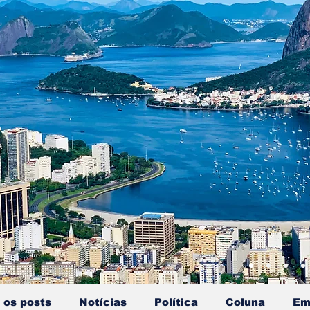
 os posts
Notícias
Política
Coluna
Em