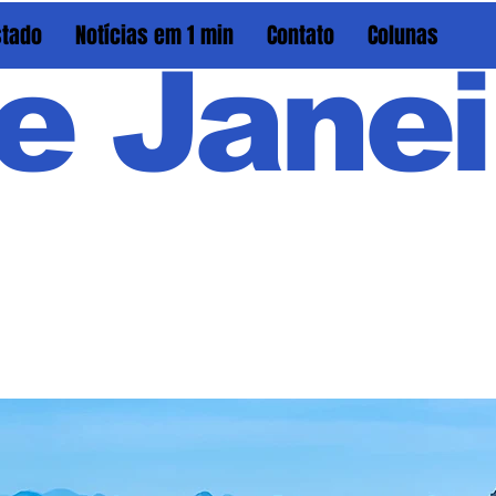
stado
Notícias em 1 min
Contato
Colunas
e Janei
Em PAU