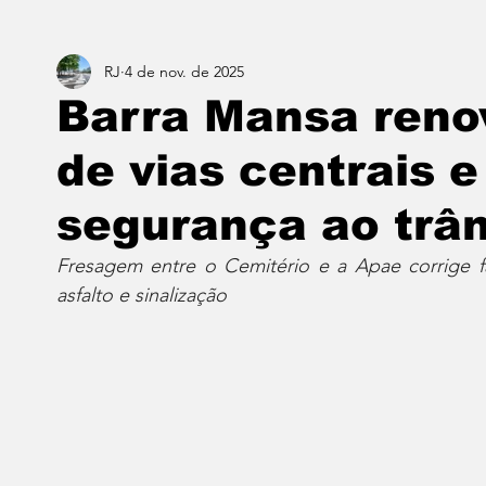
RJ
4 de nov. de 2025
Estado do Rio
Notícias em 1 min
Norte & Noro
Barra Mansa reno
de vias centrais 
Dois cafés e a conta
Angra dos Reis
Barra do P
segurança ao trân
Porto Real
Resende
Volta Redonda
Vasso
Fresagem entre o Cemitério e a Apae corrige fa
asfalto e sinalização