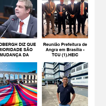
DBERGH DIZ QUE
Reunião Prefeitura de
RIORIDADE SÃO
Angra em Brasília -
MUDANÇA DA
TCU (1).HEIC
ESCALA 6X1 E
ISENÇÃO DE IR