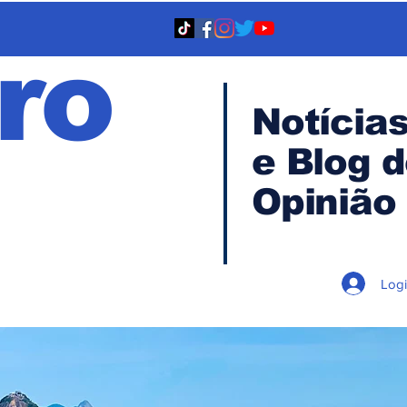
ro
Notícia
e Blog 
TA
Opinião
Log