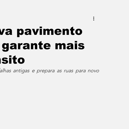
este do Rio
Erik Higino
va pavimento
e garante mais
iraí
Barra Mansa
Pinheiral
sito
uras
Palavra da Presidenta
lhas antigas e prepara as ruas para novo 