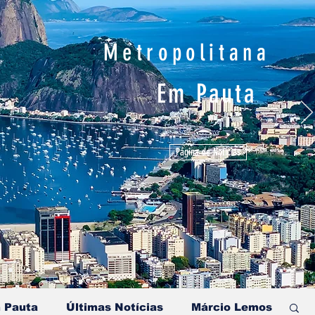
Metropolitana
Em Pauta
Página de Notícias
 Pauta
Últimas Notícias
Márcio Lemos