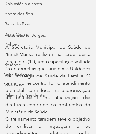
Dois cafés e a conta
Angra dos Reis
Barra do Piraí
Barra Mansa
Foto: 
Gabriel Borges.
Pinheiral
A Secretaria Municipal de Saúde de 
Barra Mansa realizou na tarde desta 
Porto Real
terça-feira (11), uma capacitação voltada 
Resende
às enfermeiras que atuam nas Unidades 
Volta Redonda
de Estratégia de Saúde da Família. O 
tema do encontro foi o atendimento 
Vassouras
pré-natal, com foco na padronização 
Palavra da Presidenta
de práticas e na atualização das 
diretrizes conforme os protocolos do 
Ministério da Saúde.
O treinamento também teve o objetivo 
de unificar a linguagem e os 
procedimentos adotados pelas 