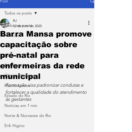
Post
Todos os posts
RJ
Todos os posts
12 de nov. de 2025
Barra Mansa promove
Notícias
capacitação sobre
Política
pré-natal para
Coluna
enfermeiras da rede
Em Pauta
municipal
Últimas Notícias
Formação visa padronizar condutas e 
Márcio Lemos
fortalecer a qualidade do atendimento 
Estado do Rio
às gestantes
Notícias em 1 min
Norte & Noroeste do Rio
Erik Higino