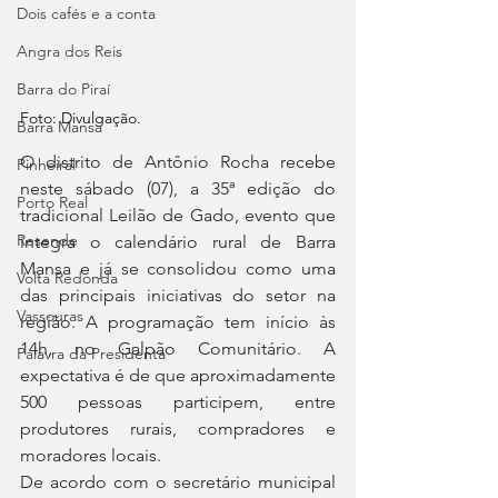
Dois cafés e a conta
Angra dos Reis
Barra do Piraí
Foto: Divulgação.
Barra Mansa
O distrito de Antônio Rocha recebe 
Pinheiral
neste sábado (07), a 35ª edição do 
Porto Real
tradicional Leilão de Gado, evento que 
Resende
integra o calendário rural de Barra 
Mansa e já se consolidou como uma 
Volta Redonda
das principais iniciativas do setor na 
Vassouras
região. A programação tem início às 
14h, no Galpão Comunitário. A 
Palavra da Presidenta
expectativa é de que aproximadamente 
500 pessoas participem, entre 
produtores rurais, compradores e 
moradores locais.
De acordo com o secretário municipal 