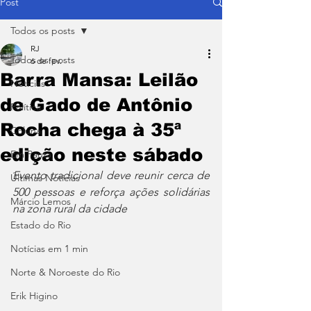
Post
Todos os posts
RJ
Todos os posts
6 de fev.
Barra Mansa: Leilão
Notícias
de Gado de Antônio
Política
Rocha chega à 35ª
Coluna
edição neste sábado
Em Pauta
Evento tradicional deve reunir cerca de 
Últimas Notícias
500 pessoas e reforça ações solidárias 
Márcio Lemos
na zona rural da cidade
Estado do Rio
Notícias em 1 min
Norte & Noroeste do Rio
Erik Higino