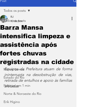
Post
Todos os posts
RJ
Todos os posts
10 de fev.
Barra Mansa
Notícias
intensifica limpeza e
Política
assistência após
Coluna
fortes chuvas
Em Pauta
registradas na cidade
Últimas Notícias
Equipes da Prefeitura atuam de forma 
Márcio Lemos
ininterrupta na desobstrução de vias, 
Estado do Rio
retirada de entulhos e apoio às famílias 
Notícias em 1 min
afetadas
Norte & Noroeste do Rio
Erik Higino