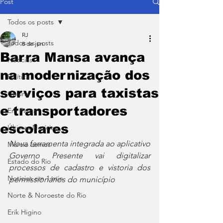
Post
Todos os posts
RJ
Todos os posts
8 de jun.
Barra Mansa avança
Notícias
na modernização dos
Política
serviços para taxistas
Coluna
e transportadores
Em Pauta
escolares
Últimas Notícias
Nova ferramenta integrada ao aplicativo 
Márcio Lemos
Governo Presente vai digitalizar 
Estado do Rio
processos de cadastro e vistoria dos 
Notícias em 1 min
permissionários do município
Norte & Noroeste do Rio
Erik Higino