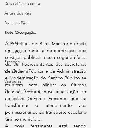
Dois cafés e a conta
Angra dos Reis
Barra do Piraí
Foto: Divulgação.
Barra Mansa
Pinheiral
A Prefeitura de Barra Mansa deu mais 
um passo rumo à modernização dos 
Porto Real
serviços públicos nesta segunda-feira, 
Resende
dia 08. Representantes das secretarias 
de Ordem Pública e de Administração 
Volta Redonda
e Modernização do Serviço Público se 
Vassouras
reuniram para alinhar os últimos 
Palavra da Presidenta
detalhes de uma nova atualização do 
aplicativo Governo Presente, que irá 
transformar o atendimento aos 
permissionários do transporte escolar e 
táxi no município.
A nova ferramenta está sendo 