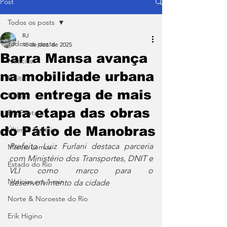
Post
Todos os posts
RJ
Todos os posts
18 de dez. de 2025
Barra Mansa avança
Notícias
na mobilidade urbana
Política
com entrega de mais
Coluna
uma etapa das obras
Em Pauta
do Pátio de Manobras
Últimas Notícias
Prefeito Luiz Furlani destaca parceria 
Márcio Lemos
com Ministério dos Transportes, DNIT e 
Estado do Rio
VLI como marco para o 
Notícias em 1 min
desenvolvimento da cidade
Norte & Noroeste do Rio
Erik Higino