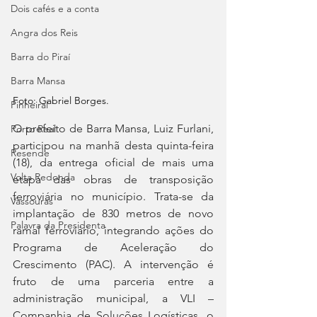
Dois cafés e a conta
Angra dos Reis
Barra do Piraí
Barra Mansa
Foto: Gabriel Borges.
Pinheiral
O prefeito de Barra Mansa, Luiz Furlani, 
Porto Real
participou na manhã desta quinta-feira 
Resende
(18), da entrega oficial de mais uma 
Volta Redonda
etapa das obras de transposição 
ferroviária no município. Trata-se da 
Vassouras
implantação de 830 metros de novo 
Palavra da Presidenta
ramal ferroviário, integrando ações do 
Programa de Aceleração do 
Crescimento (PAC). A intervenção é 
fruto de uma parceria entre a 
administração municipal, a VLI – 
Companhia de Soluções Logísticas, o 