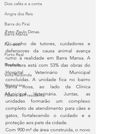
Dois cafés e a conta
Angra dos Reis
Barra do Piraí
Foto: 
Paulo Dimas.
Barra Mansa
O sonho de tutores, cuidadores e 
Pinheiral
defensores da causa animal avança 
Porto Real
rumo à realidade em Barra Mansa. A 
Resende
Prefeitura está com 53% das obras do 
Hospital Veterinário Municipal 
Volta Redonda
concluídas. A unidade fica no bairro 
Vassouras
Santa Rosa, ao lado da Clínica 
Municipal Veterinária. Juntas, as 
Palavra da Presidenta
unidades formarão um complexo 
completo de atendimento para cães e 
gatos, fortalecendo o cuidado e a 
proteção aos pets da cidade.
Com 900 m² de área construída, o novo 