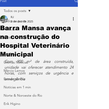
Post
Todos os posts
RJ
Todos os posts
2 de dez. de 2025
Barra Mansa avança
Notícias
na construção do
Política
Hospital Veterinário
Coluna
Municipal
Em Pauta
Com 900 m² de área construída, 
Últimas Notícias
unidade vai oferecer atendimento 24 
Márcio Lemos
horas, com serviços de urgência e 
Estado do Rio
emergência
Notícias em 1 min
Norte & Noroeste do Rio
Erik Higino