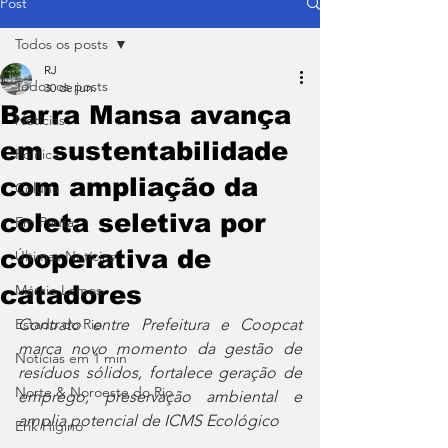
Post
Todos os posts
RJ
Todos os posts
30 de jun.
Barra Mansa avança
Notícias
em sustentabilidade
Política
com ampliação da
Coluna
coleta seletiva por
Em Pauta
cooperativa de
Últimas Notícias
catadores
Márcio Lemos
Estado do Rio
Contrato entre Prefeitura e Coopcat 
marca novo momento da gestão de 
Notícias em 1 min
resíduos sólidos, fortalece geração de 
Norte & Noroeste do Rio
emprego, preservação ambiental e 
amplia potencial de ICMS Ecológico
Erik Higino