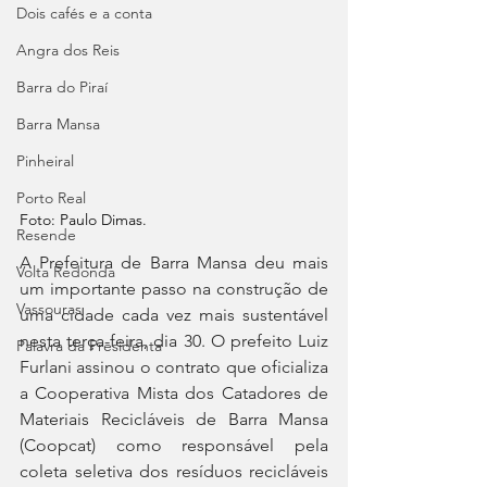
Dois cafés e a conta
Angra dos Reis
Barra do Piraí
Barra Mansa
Pinheiral
Porto Real
Foto: Paulo Dimas.
Resende
A Prefeitura de Barra Mansa deu mais 
Volta Redonda
um importante passo na construção de 
Vassouras
uma cidade cada vez mais sustentável 
nesta terça-feira, dia 30. O prefeito Luiz 
Palavra da Presidenta
Furlani assinou o contrato que oficializa 
a Cooperativa Mista dos Catadores de 
Materiais Recicláveis de Barra Mansa 
(Coopcat) como responsável pela 
coleta seletiva dos resíduos recicláveis 