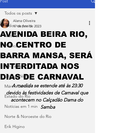
Post
Todos os posts
Alana Oliveira
Todos os posts
17 de fev. de 2023
AVENIDA BEIRA RIO,
Notícias
NO CENTRO DE
Política
BARRA MANSA, SERÁ
Coluna
INTERDITADA NOS
Em Pauta
DIAS DE CARNAVAL
Últimas Notícias
A medida se estende até às 23:30 
Márcio Lemos
devido às festividades de Carnaval que 
Estado do Rio
acontecem no Calçadão Dama do 
Notícias em 1 min
Samba
Norte & Noroeste do Rio
Erik Higino