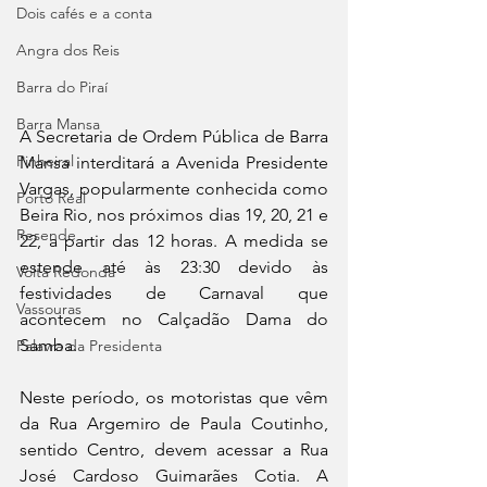
Dois cafés e a conta
Angra dos Reis
Barra do Piraí
Barra Mansa
A Secretaria de Ordem Pública de Barra 
Pinheiral
Mansa interditará a Avenida Presidente 
Vargas, popularmente conhecida como 
Porto Real
Beira Rio, nos próximos dias 19, 20, 21 e 
Resende
22, a partir das 12 horas. A medida se 
estende até às 23:30 devido às 
Volta Redonda
festividades de Carnaval que 
Vassouras
acontecem no Calçadão Dama do 
Samba.
Palavra da Presidenta
Neste período, os motoristas que vêm 
da Rua Argemiro de Paula Coutinho, 
sentido Centro, devem acessar a Rua 
José Cardoso Guimarães Cotia. A 