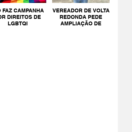
O FAZ CAMPANHA
VEREADOR DE VOLTA
OR DIREITOS DE
REDONDA PEDE
LGBTQI
AMPLIAÇÃO DE
PROJETO PARA
PESSOAS COM TEA