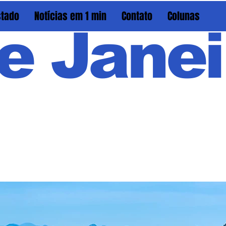
stado
Notícias em 1 min
Contato
Colunas
e Janei
Em PAU