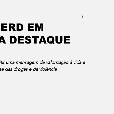
este do Rio
Erik Higino
OERD EM
A DESTAQUE
iraí
Barra Mansa
Pinheiral
uras
Palavra da Presidenta
tir uma mensagem de valorização à vida e 
se das drogas e da violência