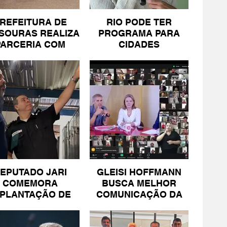
REFEITURA DE
RIO PODE TER
SOURAS REALIZA
PROGRAMA PARA
PARCERIA COM
CIDADES
SICOMÉRCIO E
LITORÂNEAS
FECOMÉRCIO
EPUTADO JARI
GLEISI HOFFMANN
COMEMORA
BUSCA MELHOR
MPLANTAÇÃO DE
COMUNICAÇÃO DA
NIDADE DA PM
ESQUERDA