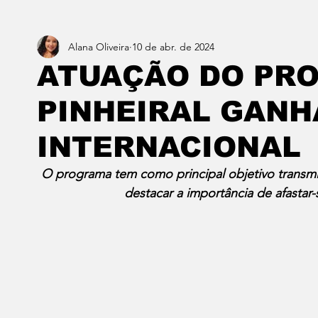
Alana Oliveira
10 de abr. de 2024
Estado do Rio
Notícias em 1 min
Norte & Noro
ATUAÇÃO DO PR
PINHEIRAL GANH
Dois cafés e a conta
Angra dos Reis
Barra do P
INTERNACIONAL
Porto Real
Resende
Volta Redonda
Vasso
O programa tem como principal objetivo transmi
destacar a importância de afastar-