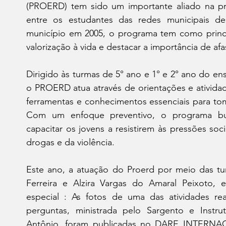
(PROERD) tem sido um importante aliado na p
entre os estudantes das redes municipais de
município em 2005, o programa tem como princi
valorização à vida e destacar a importância de afa
Dirigido às turmas de 5° ano e 1° e 2° ano do ens
o PROERD atua através de orientações e atividad
ferramentas e conhecimentos essenciais para tom
Com um enfoque preventivo, o programa bu
capacitar os jovens a resistirem às pressões so
drogas e da violência.
Este ano, a atuação do Proerd por meio das tu
Ferreira e Alzira Vargas do Amaral Peixoto, 
especial : As fotos de uma das atividades rea
perguntas, ministrada pelo Sargento e Instru
Antônio, foram publicadas no DARE INTERNAC