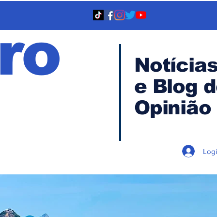
ro
Notícia
e Blog 
TA
Opinião
Log