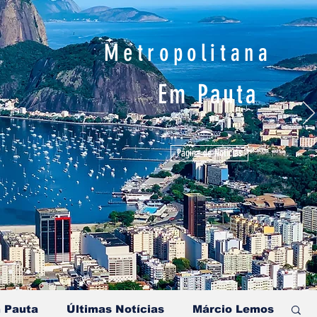
Metropolitana
Em Pauta
Página de Notícias
 Pauta
Últimas Notícias
Márcio Lemos