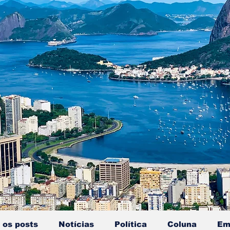
 os posts
Notícias
Política
Coluna
Em