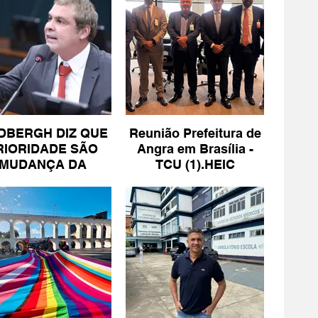
DBERGH DIZ QUE
Reunião Prefeitura de
RIORIDADE SÃO
Angra em Brasília -
MUDANÇA DA
TCU (1).HEIC
ESCALA 6X1 E
ISENÇÃO DE IR