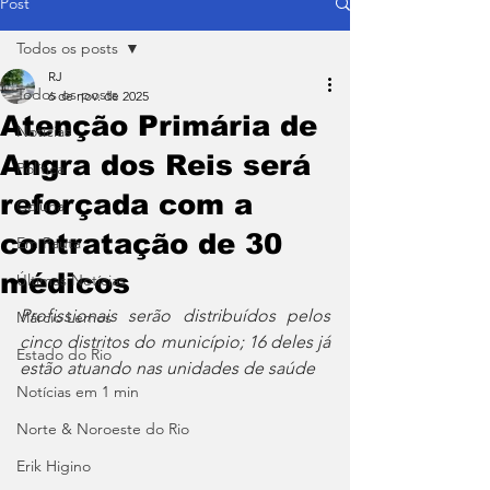
Post
Todos os posts
RJ
Todos os posts
6 de nov. de 2025
Atenção Primária de
Notícias
Angra dos Reis será
Política
reforçada com a
Coluna
contratação de 30
Em Pauta
médicos
Últimas Notícias
Profissionais serão distribuídos pelos 
Márcio Lemos
cinco distritos do município; 16 deles já 
Estado do Rio
estão atuando nas unidades de saúde
Notícias em 1 min
Norte & Noroeste do Rio
Erik Higino