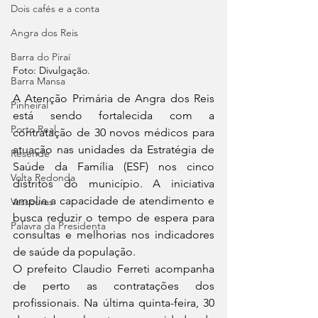
Dois cafés e a conta
Angra dos Reis
Barra do Piraí
Foto: Divulgação.
Barra Mansa
A Atenção Primária de Angra dos Reis 
Pinheiral
está sendo fortalecida com a 
Porto Real
contratação de 30 novos médicos para 
atuação nas unidades da Estratégia de 
Resende
Saúde da Família (ESF) nos cinco 
Volta Redonda
distritos do município. A iniciativa 
amplia a capacidade de atendimento e 
Vassouras
busca reduzir o tempo de espera para 
Palavra da Presidenta
consultas e melhorias nos indicadores 
de saúde da população. 
O prefeito Claudio Ferreti acompanha 
de perto as contratações dos 
profissionais. Na última quinta-feira, 30 