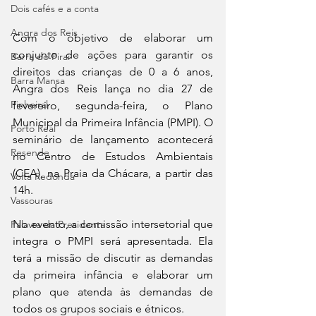
Dois cafés e a conta
Angra dos Reis
Com o objetivo de elaborar um 
conjunto de ações para garantir os 
Barra do Piraí
direitos das crianças de 0 a 6 anos, 
Barra Mansa
Angra dos Reis lança no dia 27 de 
Pinheiral
fevereiro, segunda-feira, o Plano 
Municipal da Primeira Infância (PMPI). O 
Porto Real
seminário de lançamento acontecerá 
Resende
no Centro de Estudos Ambientais 
(CEA), na Praia da Chácara, a partir das 
Volta Redonda
14h.
Vassouras
No evento, a comissão intersetorial que 
Palavra da Presidenta
integra o PMPI será apresentada. Ela 
terá a missão de discutir as demandas 
da primeira infância e elaborar um 
plano que atenda às demandas de 
todos os grupos sociais e étnicos.