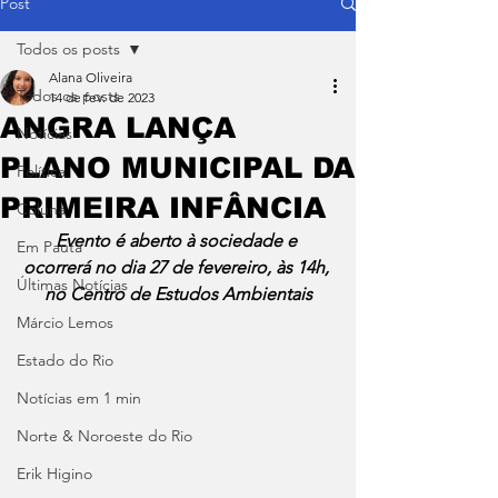
Post
Todos os posts
Alana Oliveira
Todos os posts
14 de fev. de 2023
ANGRA LANÇA
Notícias
PLANO MUNICIPAL DA
Política
PRIMEIRA INFÂNCIA
Coluna
Evento é aberto à sociedade e 
Em Pauta
ocorrerá no dia 27 de fevereiro, às 14h, 
Últimas Notícias
no Centro de Estudos Ambientais
Márcio Lemos
Estado do Rio
Notícias em 1 min
Norte & Noroeste do Rio
Erik Higino