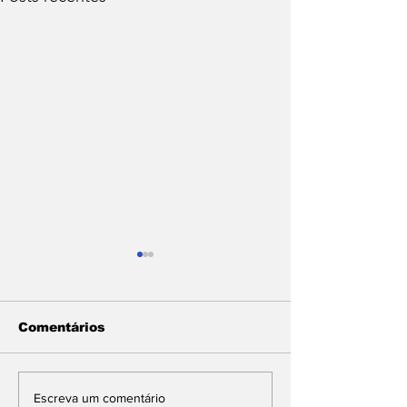
Comentários
CARIOCA: GUARDA
GRAMADO T
Escreva um comentário