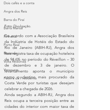
Dois cafés e a conta
Angra dos Reis
Barra do Piraí
Foto: 
Divulgação.
Barra Mansa
De acordo com a Associação Brasileira 
Pinheiral
da Indústria de Hotéis do Estado do 
Porto Real
Rio de Janeiro (ABIH-RJ), Angra dos 
Resende
Reis registra taxa de ocupação hoteleira 
de 94,6% no período do Réveillon – 30 
Volta Redonda
de dezembro e 3 de janeiro. O 
Vassouras
levantamento aponta o município 
como o destino mais procurado da 
Palavra da Presidenta
Costa Verde por turistas que desejam 
celebrar a chegada de 2026.
Ainda segundo a ABIH-RJ, Angra dos 
Reis ocupa a terceira posição entre as 
cidades do interior com maior taxa de 