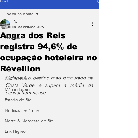
Post
Todos os posts
RJ
Todos os posts
30 de dez. de 2025
Angra dos Reis
Notícias
registra 94,6% de
Política
ocupação hoteleira no
Coluna
Réveillon
Em Pauta
Cidade é o destino mais procurado da 
Últimas Notícias
Costa Verde e supera a média da 
Márcio Lemos
capital fluminense
Estado do Rio
Notícias em 1 min
Norte & Noroeste do Rio
Erik Higino