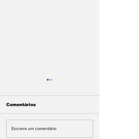
Comentários
Com articulação de
SUL FLUMIN
Escreva um comentário
deputado Lindbergh
RECEBE MAI