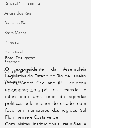
Dois cafés e a conta
Angra dos Reis
Barra do Piraí
Barra Mansa
Pinheiral
Porto Real
Foto: Divulgação.
Resende
O ex-presidente da Assembleia 
Volta Redonda
Legislativa do Estado do Rio de Janeiro 
Vassouras
(Alerj), André Ceciliano (PT), colocou 
novamente o pé na estrada e 
Palavra da Presidenta
intensificou uma série de agendas 
políticas pelo interior do estado, com 
foco em municípios das regiões Sul 
Fluminense e Costa Verde.
Com visitas institucionais, reuniões e 