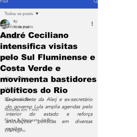
Post
Todos os posts
RJ
Todos os posts
15 de mai.
André Ceciliano
Notícias
intensifica visitas
Política
pelo Sul Fluminense e
Coluna
Costa Verde e
Em Pauta
movimenta bastidores
Últimas Notícias
políticos do Rio
Márcio Lemos
Estado do Rio
Ex-presidente da Alerj e ex-secretário 
do governo Lula amplia agendas pelo 
Notícias em 1 min
interior do estado e reforça 
Norte & Noroeste do Rio
articulações políticas em diversas 
regiões
Erik Higino