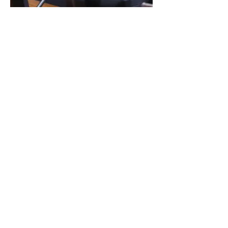
LINDBERGH DIZ QUE
PRIORIDADE SÃO MUDANÇA
DA ESCALA 6X1 E ISENÇÃO DE
IR
Reunião Prefeitura de Angra em
Brasília - TCU (1).HEIC