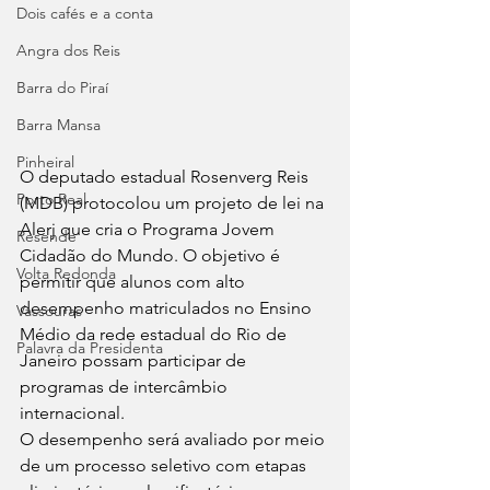
Dois cafés e a conta
Angra dos Reis
Barra do Piraí
Barra Mansa
Pinheiral
O deputado estadual Rosenverg Reis 
Porto Real
(MDB) protocolou um projeto de lei na 
Alerj que cria o Programa Jovem 
Resende
Cidadão do Mundo. O objetivo é 
Volta Redonda
permitir que alunos com alto 
desempenho matriculados no Ensino 
Vassouras
Médio da rede estadual do Rio de 
Palavra da Presidenta
Janeiro possam participar de 
programas de intercâmbio 
internacional.
O desempenho será avaliado por meio 
de um processo seletivo com etapas 