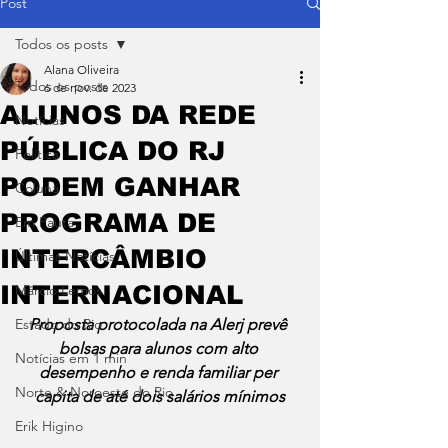
Post
Todos os posts
Alana Oliveira
Todos os posts
6 de nov. de 2023
ALUNOS DA REDE
Notícias
PÚBLICA DO RJ
Política
PODEM GANHAR
Coluna
PROGRAMA DE
Em Pauta
INTERCÂMBIO
Últimas Notícias
INTERNACIONAL
Márcio Lemos
Estado do Rio
Proposta protocolada na Alerj prevê 
bolsas para alunos com alto 
Notícias em 1 min
desempenho e renda familiar per 
Norte & Noroeste do Rio
capita de até dois salários mínimos
Erik Higino