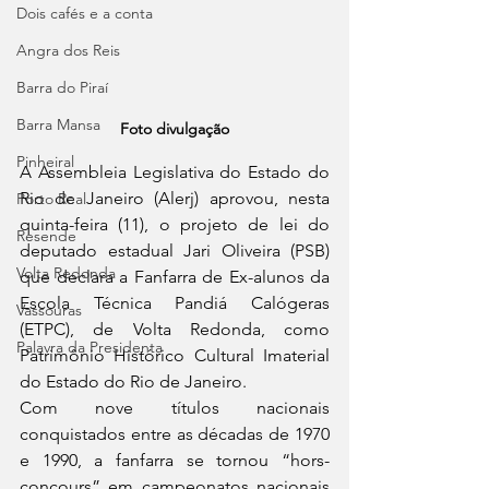
Dois cafés e a conta
Angra dos Reis
Barra do Piraí
Barra Mansa
Foto divulgação
Pinheiral
A Assembleia Legislativa do Estado do 
Rio de Janeiro (Alerj) aprovou, nesta 
Porto Real
quinta-feira (11), o projeto de lei do 
Resende
deputado estadual Jari Oliveira (PSB) 
Volta Redonda
que declara a Fanfarra de Ex-alunos da 
Escola Técnica Pandiá Calógeras 
Vassouras
(ETPC), de Volta Redonda, como 
Palavra da Presidenta
Patrimônio Histórico Cultural Imaterial 
do Estado do Rio de Janeiro.
Com nove títulos nacionais 
conquistados entre as décadas de 1970 
e 1990, a fanfarra se tornou “hors-
concours” em campeonatos nacionais 