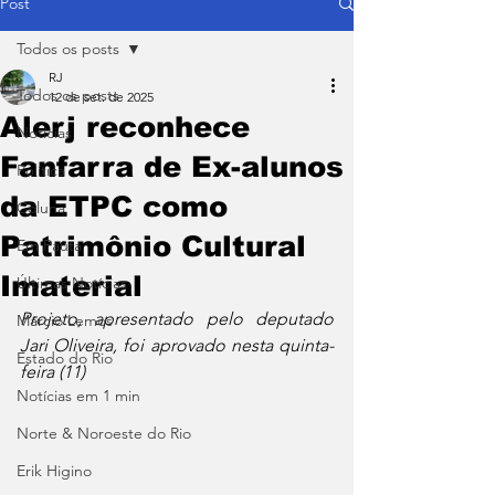
Post
Todos os posts
RJ
Todos os posts
12 de set. de 2025
Alerj reconhece
Notícias
Fanfarra de Ex-alunos
Política
da ETPC como
Coluna
Patrimônio Cultural
Em Pauta
Imaterial
Últimas Notícias
Projeto, apresentado pelo deputado 
Márcio Lemos
Jari Oliveira, foi aprovado nesta quinta-
Estado do Rio
feira (11)
Notícias em 1 min
Norte & Noroeste do Rio
Erik Higino