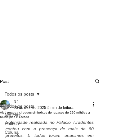
Post
Todos os posts
RJ
Todos os posts
20 de dez. de 2025
5 min de leitura
Alerj entrega cheques simbólicos do repasse de 220 milhões a
Notícias
Municípios e Estado
Solenidade realizada no Palácio Tiradentes 
Política
contou com a presença de mais de 60 
Coluna
prefeitos. E todos foram unânimes em 