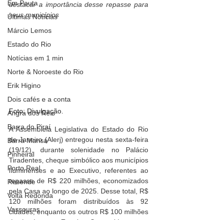
Em Pauta
destacar a importância desse repasse para 
seus municípios
Últimas Notícias
Márcio Lemos
Estado do Rio
Notícias em 1 min
Norte & Noroeste do Rio
Erik Higino
Dois cafés e a conta
Foto: Divulgação.
Angra dos Reis
Barra do Piraí
A Assembleia Legislativa do Estado do Rio 
de Janeiro (Alerj) entregou nesta sexta-feira 
Barra Mansa
(19/12), durante solenidade no Palácio 
Pinheiral
Tiradentes, cheque simbólico aos municípios 
Porto Real
fluminenses e ao Executivo, referentes ao 
repasse de R$ 220 milhões, economizados 
Resende
pela Casa ao longo de 2025. Desse total, R$ 
Volta Redonda
120 milhões foram distribuídos às 92 
Vassouras
cidades, enquanto os outros R$ 100 milhões 