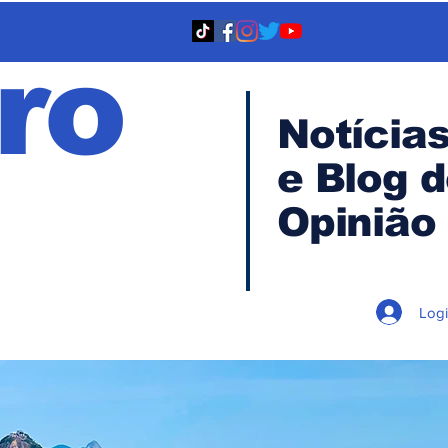
ro
Notícia
e Blog 
TA
Opinião
Log