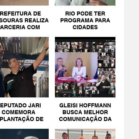
REFEITURA DE
RIO PODE TER
SOURAS REALIZA
PROGRAMA PARA
PARCERIA COM
CIDADES
SICOMÉRCIO E
LITORÂNEAS
FECOMÉRCIO
EPUTADO JARI
GLEISI HOFFMANN
COMEMORA
BUSCA MELHOR
MPLANTAÇÃO DE
COMUNICAÇÃO DA
NIDADE DA PM
ESQUERDA