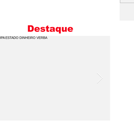
B
D
M
Destaque
U