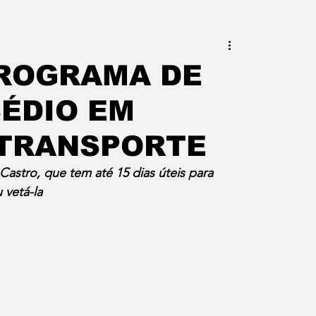
este do Rio
Erik Higino
PROGRAMA DE
ÉDIO EM
iraí
Barra Mansa
Pinheiral
 TRANSPORTE
uras
Palavra da Presidenta
stro, que tem até 15 dias úteis para 
 vetá-la