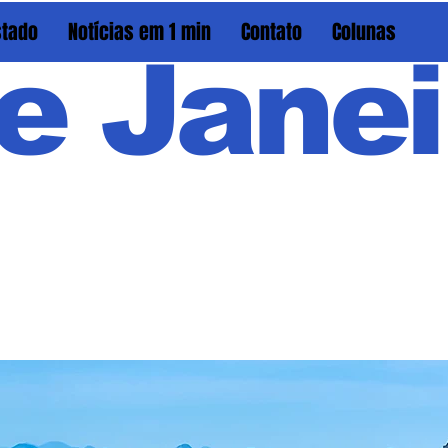
stado
Notícias em 1 min
Contato
Colunas
e Janei
Em PAU