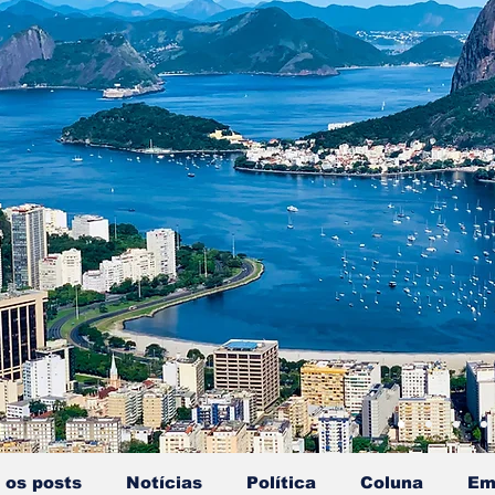
 os posts
Notícias
Política
Coluna
Em