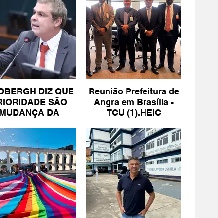
DBERGH DIZ QUE
Reunião Prefeitura de
RIORIDADE SÃO
Angra em Brasília -
MUDANÇA DA
TCU (1).HEIC
ESCALA 6X1 E
ISENÇÃO DE IR