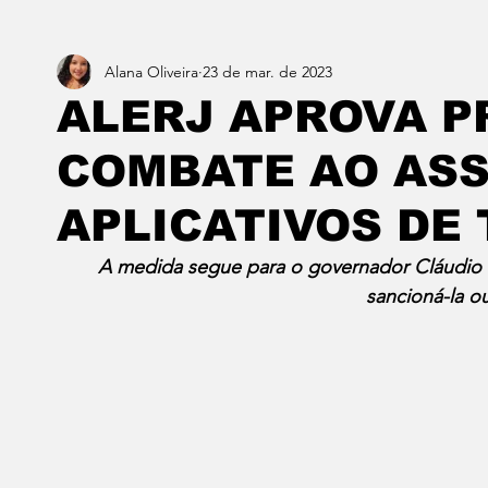
Alana Oliveira
23 de mar. de 2023
Estado do Rio
Notícias em 1 min
Norte & Noro
ALERJ APROVA 
COMBATE AO ASS
Dois cafés e a conta
Angra dos Reis
Barra do P
APLICATIVOS DE
Porto Real
Resende
Volta Redonda
Vasso
A medida segue para o governador Cláudio Ca
sancioná-la ou