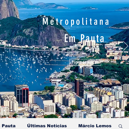
Metropolitana
Em Pauta
Página de Notícias
 Pauta
Últimas Notícias
Márcio Lemos