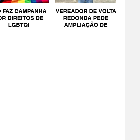
O FAZ CAMPANHA
VEREADOR DE VOLTA
OR DIREITOS DE
REDONDA PEDE
LGBTQI
AMPLIAÇÃO DE
PROJETO PARA
PESSOAS COM TEA