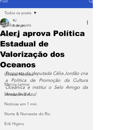
Post
Todos os posts
RJ
Todos os posts
5 de jan.
Alerj aprova Política
Notícias
Estadual de
Política
Valorização dos
Coluna
Oceanos
Em Pauta
Proposta da deputada Célia Jordão cria 
Últimas Notícias
a Política de Promoção da Cultura 
Márcio Lemos
Oceânica e institui o Selo Amigo da 
Estado do Rio
Amazônia Azul
Notícias em 1 min
Norte & Noroeste do Rio
Erik Higino