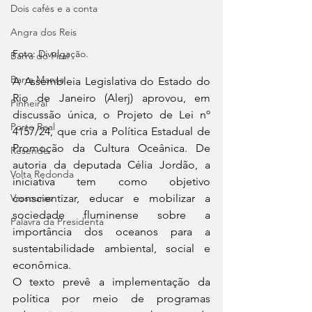
Dois cafés e a conta
Angra dos Reis
Foto: 
Divulgação.
Barra do Piraí
Barra Mansa
A Assembleia Legislativa do Estado do 
Rio de Janeiro (Alerj) aprovou, em 
Pinheiral
discussão única, o Projeto de Lei nº 
Porto Real
4157/24, que cria a Política Estadual de 
Promoção da Cultura Oceânica. De 
Resende
autoria da deputada Célia Jordão, a 
Volta Redonda
iniciativa tem como objetivo 
conscientizar, educar e mobilizar a 
Vassouras
sociedade fluminense sobre a 
Palavra da Presidenta
importância dos oceanos para a 
sustentabilidade ambiental, social e 
econômica.
O texto prevê a implementação da 
política por meio de programas 