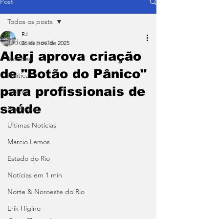
Post
Todos os posts
RJ
Todos os posts
26 de nov. de 2025
Alerj aprova criação
Notícias
de "Botão do Pânico"
Política
para profissionais de
Coluna
saúde
Em Pauta
Últimas Notícias
Márcio Lemos
Estado do Rio
Notícias em 1 min
Norte & Noroeste do Rio
Erik Higino