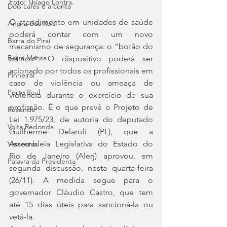
Foto:
 Thiago Lontra.
Dois cafés e a conta
O atendimento em unidades de saúde 
Angra dos Reis
poderá contar com um novo 
Barra do Piraí
mecanismo de segurança: o “botão do 
Barra Mansa
pânico”. O dispositivo poderá ser 
acionado por todos os profissionais em 
Pinheiral
caso de violência ou ameaça de 
Porto Real
violência durante o exercício de sua 
profissão. É o que prevê o Projeto de 
Resende
Lei 1.975/23, de autoria do deputado 
Volta Redonda
Guilherme Delaroli (PL), que a 
Assembleia Legislativa do Estado do 
Vassouras
Rio de Janeiro (Alerj) aprovou, em 
Palavra da Presidenta
segunda discussão, nesta quarta-feira 
(26/11). A medida segue para o 
governador Cláudio Castro, que tem 
até 15 dias úteis para sancioná-la ou 
vetá-la.