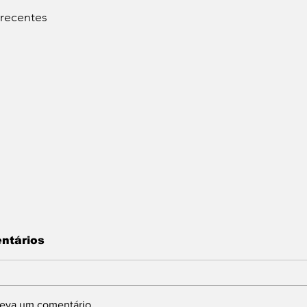
 recentes
ntários
reva um comentário