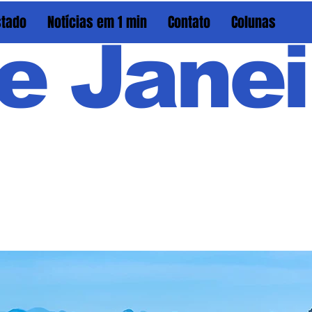
stado
Notícias em 1 min
Contato
Colunas
e Janei
Em PAU