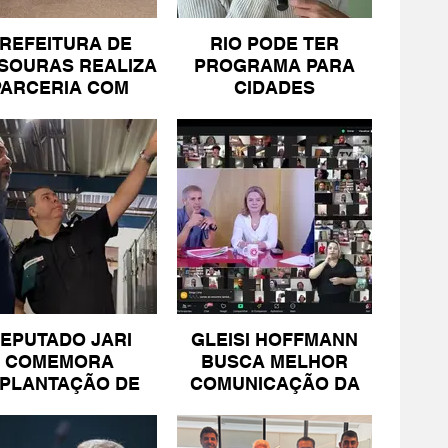
REFEITURA DE
RIO PODE TER
SOURAS REALIZA
PROGRAMA PARA
PARCERIA COM
CIDADES
SICOMÉRCIO E
LITORÂNEAS
FECOMÉRCIO
EPUTADO JARI
GLEISI HOFFMANN
COMEMORA
BUSCA MELHOR
MPLANTAÇÃO DE
COMUNICAÇÃO DA
NIDADE DA PM
ESQUERDA