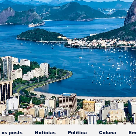
 os posts
Notícias
Política
Coluna
Em