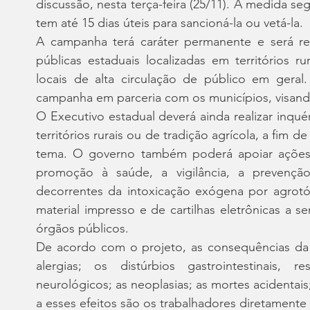
discussão, nesta terça-feira (25/11). A medida s
tem até 15 dias úteis para sancioná-la ou vetá-la.
A campanha terá caráter permanente e será re
públicas estaduais localizadas em territórios r
locais de alta circulação de público em geral
campanha em parceria com os municípios, visand
O Executivo estadual deverá ainda realizar inqué
territórios rurais ou de tradição agrícola, a fim de
tema. O governo também poderá apoiar ações
promoção à saúde, a vigilância, a prevençã
decorrentes da intoxicação exógena por agrotóx
material impresso e de cartilhas eletrônicas a s
órgãos públicos.
De acordo com o projeto, as consequências da 
alergias; os distúrbios gastrointestinais, re
neurológicos; as neoplasias; as mortes acidentais;
a esses efeitos são os trabalhadores diretament