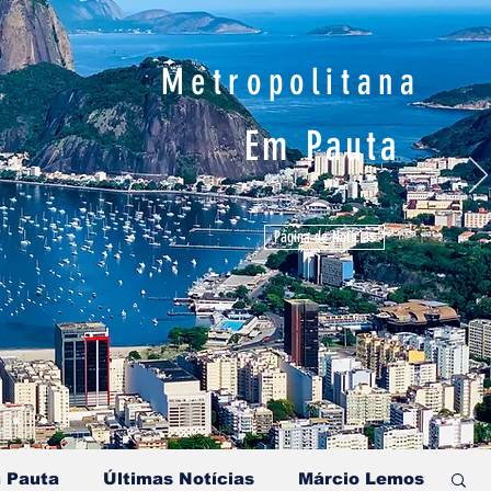
Metropolitana
Em Pauta
Página de Notícias
 Pauta
Últimas Notícias
Márcio Lemos