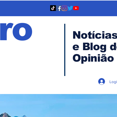
ro
Notícia
e Blog 
TA
Opinião
Log