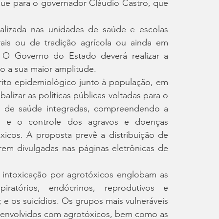
egue para o governador Cláudio Castro, que 
alizada nas unidades de saúde e escolas 
urais ou de tradição agrícola ou ainda em 
. O Governo do Estado deverá realizar a 
o a sua maior amplitude.
rito epidemiológico junto à população, em 
 balizar as políticas públicas voltadas para o 
 de saúde integradas, compreendendo a 
o e o controle dos agravos e doenças 
icos. A proposta prevê a distribuição de 
erem divulgadas nas páginas eletrônicas de 
intoxicação por agrotóxicos englobam as 
spiratórios, endócrinos, reprodutivos e 
 e os suicídios. Os grupos mais vulneráveis 
e envolvidos com agrotóxicos, bem como as 