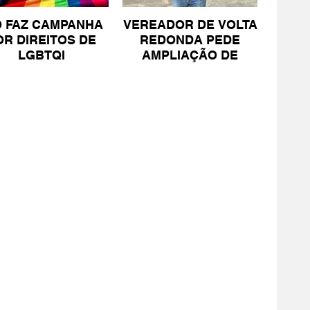
O FAZ CAMPANHA
VEREADOR DE VOLTA
OR DIREITOS DE
REDONDA PEDE
LGBTQI
AMPLIAÇÃO DE
PROJETO PARA
PESSOAS COM TEA