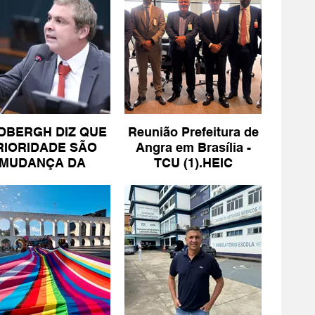
DBERGH DIZ QUE
Reunião Prefeitura de
RIORIDADE SÃO
Angra em Brasília -
MUDANÇA DA
TCU (1).HEIC
ESCALA 6X1 E
ISENÇÃO DE IR