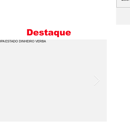
L
E
M
Destaque
I
C
Q
P
V