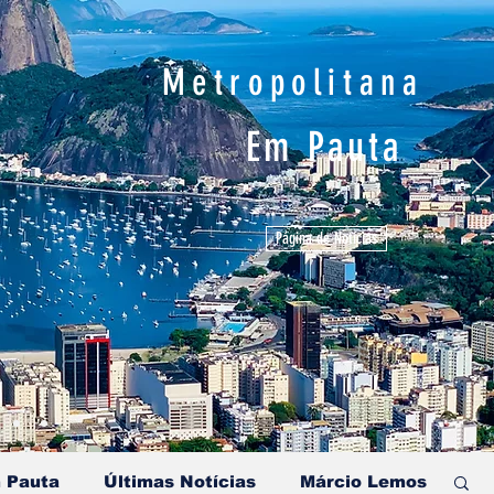
Metropolitana
Em Pauta
Página de Notícias
 Pauta
Últimas Notícias
Márcio Lemos