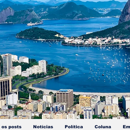
 os posts
Notícias
Política
Coluna
Em