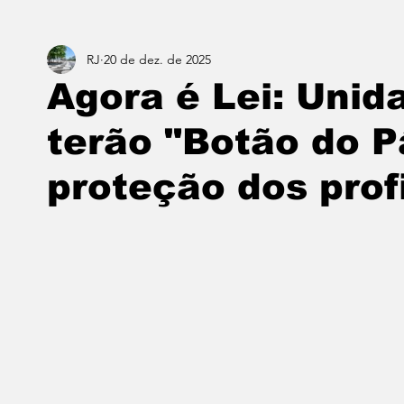
RJ
20 de dez. de 2025
Estado do Rio
Notícias em 1 min
Norte & Noro
Agora é Lei: Unid
terão "Botão do P
Dois cafés e a conta
Angra dos Reis
Barra do P
proteção dos prof
Porto Real
Resende
Volta Redonda
Vasso