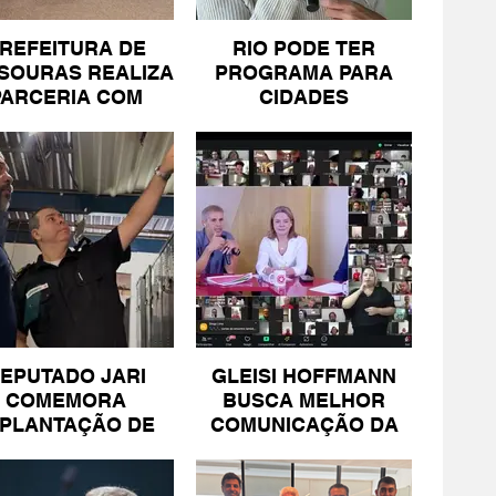
REFEITURA DE
RIO PODE TER
SOURAS REALIZA
PROGRAMA PARA
PARCERIA COM
CIDADES
SICOMÉRCIO E
LITORÂNEAS
FECOMÉRCIO
EPUTADO JARI
GLEISI HOFFMANN
COMEMORA
BUSCA MELHOR
MPLANTAÇÃO DE
COMUNICAÇÃO DA
NIDADE DA PM
ESQUERDA