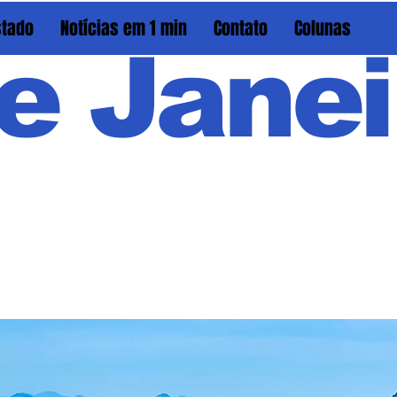
stado
Notícias em 1 min
Contato
Colunas
e Janei
Em PAU