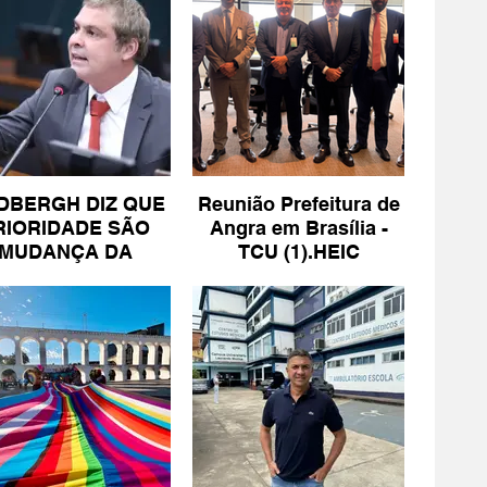
DBERGH DIZ QUE
Reunião Prefeitura de
RIORIDADE SÃO
Angra em Brasília -
MUDANÇA DA
TCU (1).HEIC
ESCALA 6X1 E
ISENÇÃO DE IR