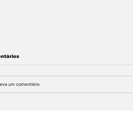
ntários
reva um comentário
INDBERGH DESTINA
Com articulaç
MENDA DE 1,5
deputado Lind
ILHÃO PARA
prefeito Ferret
MPLANTAÇÃO DE
Brasília e obt
URSO DE
milhões para 
UALIFICAÇÃO
emergenciais 