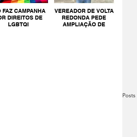
O FAZ CAMPANHA
VEREADOR DE VOLTA
OR DIREITOS DE
REDONDA PEDE
LGBTQI
AMPLIAÇÃO DE
PROJETO PARA
PESSOAS COM TEA
Posts