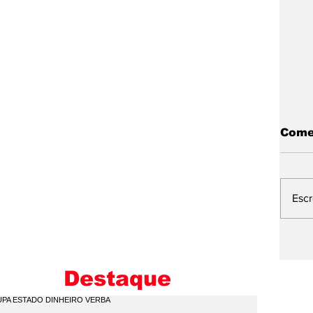
Come
Esc
L
E
M
Destaque
I
C
Q