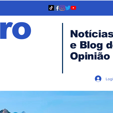
ro
Notícia
e Blog 
TA
Opinião
Log