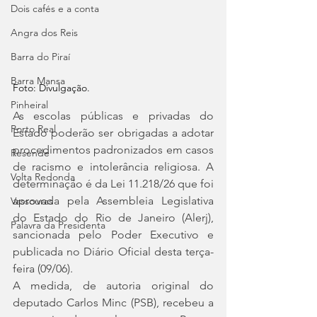
Dois cafés e a conta
Angra dos Reis
Barra do Piraí
Barra Mansa
Foto: Divulgação.
Pinheiral
As escolas públicas e privadas do 
Porto Real
Estado poderão ser obrigadas a adotar 
procedimentos padronizados em casos 
Resende
de racismo e intolerância religiosa. A 
Volta Redonda
determinação é da Lei 11.218/26 que foi 
aprovada pela Assembleia Legislativa 
Vassouras
do Estado do Rio de Janeiro (Alerj), 
Palavra da Presidenta
sancionada pelo Poder Executivo e 
publicada no Diário Oficial desta terça-
feira (09/06).
A medida, de autoria original do 
deputado Carlos Minc (PSB), recebeu a 