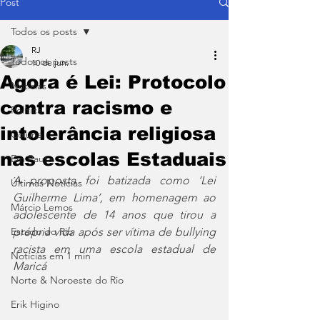
Post
Todos os posts
RJ
Todos os posts
10 de jun.
Agora é Lei: Protocolo
Notícias
contra racismo e
Política
intolerância religiosa
Coluna
nas escolas Estaduais
Em Pauta
A proposta foi batizada como ‘Lei 
Últimas Notícias
Guilherme Lima’, em homenagem ao 
Márcio Lemos
adolescente de 14 anos que tirou a 
Estado do Rio
própria vida após ser vítima de bullying 
racista em uma escola estadual de 
Notícias em 1 min
Maricá
Norte & Noroeste do Rio
Erik Higino