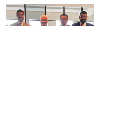
IR
Reunião Prefeitura de Angra em
Brasília - TCU (1).HEIC