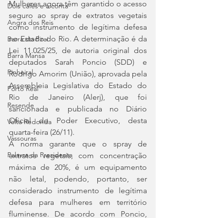
Mulheres agora têm garantido o acesso 
Dois cafés e a conta
seguro ao spray de extratos vegetais 
Angra dos Reis
como instrumento de legítima defesa 
no Estado do Rio. A determinação é da 
Barra do Piraí
Lei 11.025/25, de autoria original dos 
Barra Mansa
deputados Sarah Poncio (SDD) e 
Pinheiral
Rodrigo Amorim (União), aprovada pela 
Assembleia Legislativa do Estado do 
Porto Real
Rio de Janeiro (Alerj), que foi 
Resende
sancionada e publicada no Diário 
Oficial do Poder Executivo, desta 
Volta Redonda
quarta-feira (26/11).
Vassouras
A norma garante que o spray de 
Palavra da Presidenta
extratos vegetais, com concentração 
máxima de 20%, é um equipamento 
não letal, podendo, portanto, ser 
considerado instrumento de legítima 
defesa para mulheres em território 
fluminense. De acordo com Poncio, 