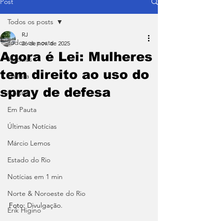
Post
Todos os posts
RJ
Todos os posts
26 de nov. de 2025
Agora é Lei: Mulheres
Notícias
tem direito ao uso do
Política
spray de defesa
Coluna
Em Pauta
Últimas Notícias
Márcio Lemos
Estado do Rio
Notícias em 1 min
Norte & Noroeste do Rio
Foto:
 Divulgação.
Erik Higino