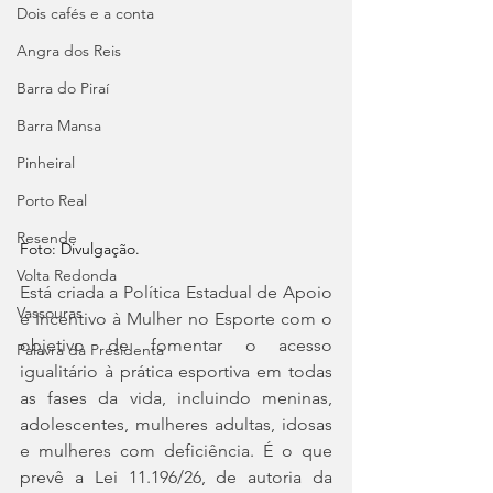
Dois cafés e a conta
Angra dos Reis
Barra do Piraí
Barra Mansa
Pinheiral
Porto Real
Resende
Foto: Divulgação.
Volta Redonda
Está criada a Política Estadual de Apoio 
Vassouras
e Incentivo à Mulher no Esporte com o 
objetivo de fomentar o acesso 
Palavra da Presidenta
igualitário à prática esportiva em todas 
as fases da vida, incluindo meninas, 
adolescentes, mulheres adultas, idosas 
e mulheres com deficiência. É o que 
prevê a Lei 11.196/26, de autoria da 