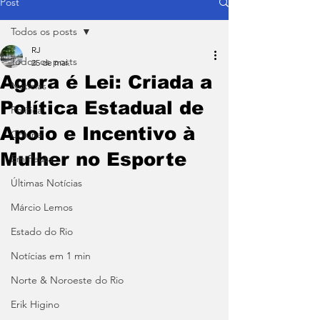
Post
Todos os posts
RJ
Todos os posts
25 de mai.
Agora é Lei: Criada a
Notícias
Política Estadual de
Política
Apoio e Incentivo à
Coluna
Mulher no Esporte
Em Pauta
Últimas Notícias
Márcio Lemos
Estado do Rio
Notícias em 1 min
Norte & Noroeste do Rio
Erik Higino