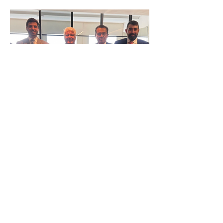
IR
Reunião Prefeitura de Angra em
Brasília - TCU (1).HEIC