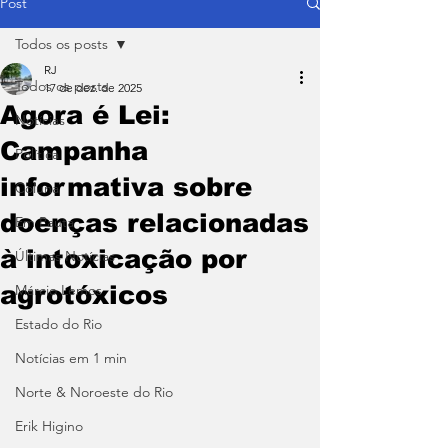
Post
Todos os posts
RJ
Todos os posts
17 de dez. de 2025
Agora é Lei:
Notícias
Campanha
Política
informativa sobre
Coluna
doenças relacionadas
Em Pauta
à intoxicação por
Últimas Notícias
agrotóxicos
Márcio Lemos
Estado do Rio
Notícias em 1 min
Norte & Noroeste do Rio
Erik Higino