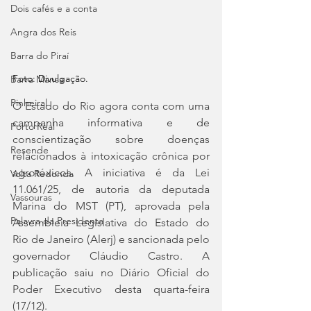
Dois cafés e a conta
Angra dos Reis
Barra do Piraí
Foto: Divulgação.
Barra Mansa
Pinheiral
O Estado do Rio agora conta com uma 
campanha informativa e de 
Porto Real
conscientização sobre doenças 
Resende
relacionados à intoxicação crônica por 
agrotóxicos. A iniciativa é da Lei 
Volta Redonda
11.061/25, de autoria da deputada 
Vassouras
Marina do MST (PT), aprovada pela 
Palavra da Presidenta
Assembleia Legislativa do Estado do 
Rio de Janeiro (Alerj) e sancionada pelo 
governador Cláudio Castro. A 
publicação saiu no Diário Oficial do 
Poder Executivo desta quarta-feira 
(17/12).