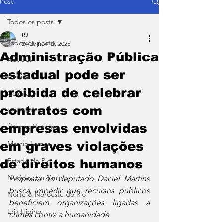
Post
Todos os posts
RJ
Todos os posts
24 de nov. de 2025
Administração Pública
Notícias
estadual pode ser
Política
proibida de celebrar
Coluna
contratos com
Em Pauta
empresas envolvidas
Últimas Notícias
em graves violações
Márcio Lemos
Estado do Rio
de direitos humanos
Notícias em 1 min
Proposta do deputado Daniel Martins 
busca impedir que recursos públicos 
Norte & Noroeste do Rio
beneficiem organizações ligadas a 
Erik Higino
crimes contra a humanidade