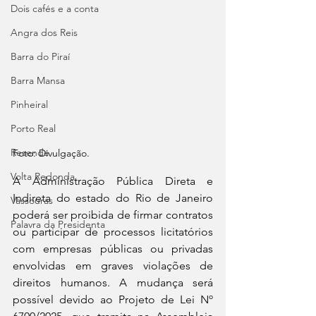
Dois cafés e a conta
Angra dos Reis
Barra do Piraí
Barra Mansa
Pinheiral
Porto Real
Resende
Foto: 
Divulgação.	
Volta Redonda
A Administração Pública Direta e 
Indireta do estado do Rio de Janeiro 
Vassouras
poderá ser proibida de firmar contratos 
Palavra da Presidenta
ou participar de processos licitatórios 
com empresas públicas ou privadas 
envolvidas em graves violações de 
direitos humanos. A mudança será 
possível devido ao Projeto de Lei Nº 