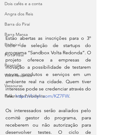
Dois cafés e a conta
Angra dos Reis
Barra do Piraí
Barra Mansa
Estão abertas as inscrições para o 3º 
Pinheiral
ciclo de seleção de startups do 
programa “Sandbox Volta Redonda”. O 
Porto Real
projeto oferece a empresas de 
Resende
inovação a possibilidade de testarem 
novos produtos e serviços em um 
Volta Redonda
ambiente real na cidade. Quem tiver 
Vassouras
interesse pode se credenciar através do 
Palavra da Presidenta
link: 
https://bityli.com/KZ7FW
.
Os interessados serão avaliados pelo 
comitê gestor do programa, para 
receberem ou não autorização para 
desenvolver testes. O ciclo de 