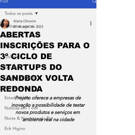
Post
Todos os posts
Alana Oliveira
Todos os posts
29 de ago. de 2023
ABERTAS
Notícias
INSCRIÇÕES PARA O
Política
3º CICLO DE
Coluna
STARTUPS DO
Em Pauta
SANDBOX VOLTA
Últimas Notícias
REDONDA
Márcio Lemos
Estado do Rio
Projeto oferece a empresas de 
inovação a possibilidade de testar 
Notícias em 1 min
novos produtos e serviços em 
Norte & Noroeste do Rio
ambiente real na cidade
Erik Higino