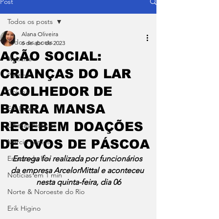
Post
Todos os posts
Alana Oliveira
Todos os posts
6 de abr. de 2023
AÇÃO SOCIAL:
Notícias
CRIANÇAS DO LAR
Política
ACOLHEDOR DE
Coluna
BARRA MANSA
Em Pauta
RECEBEM DOAÇÕES
Últimas Notícias
DE OVOS DE PÁSCOA
Márcio Lemos
Estado do Rio
Entrega foi realizada por funcionários 
da empresa ArcelorMittal e aconteceu 
Notícias em 1 min
nesta quinta-feira, dia 06
Norte & Noroeste do Rio
Erik Higino