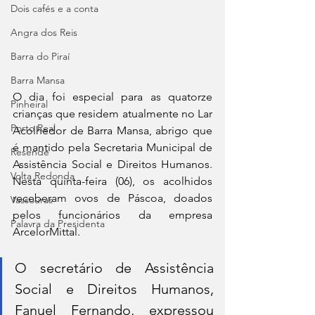
Dois cafés e a conta
Angra dos Reis
Barra do Piraí
Barra Mansa
O dia foi especial para as quatorze 
Pinheiral
crianças que residem atualmente no Lar 
Porto Real
Acolhedor de Barra Mansa, abrigo que 
é mantido pela Secretaria Municipal de 
Resende
Assistência Social e Direitos Humanos. 
Volta Redonda
Nesta quinta-feira (06), os acolhidos 
receberam ovos de Páscoa, doados 
Vassouras
pelos funcionários da empresa 
Palavra da Presidenta
ArcelorMittal.
O secretário de Assistência 
Social e Direitos Humanos, 
Fanuel Fernando, expressou 