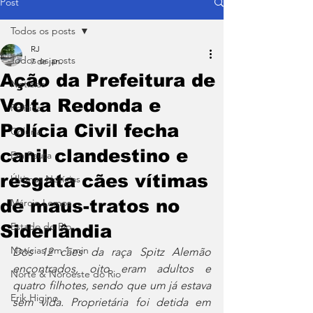
Post
Todos os posts
RJ
Todos os posts
7 de jan.
Ação da Prefeitura de
Notícias
Volta Redonda e
Política
Polícia Civil fecha
Coluna
canil clandestino e
Em Pauta
resgata cães vítimas
Últimas Notícias
de maus-tratos no
Márcio Lemos
Estado do Rio
Siderlândia
Notícias em 1 min
Dos 12 cães da raça Spitz Alemão 
encontrados, oito eram adultos e 
Norte & Noroeste do Rio
quatro filhotes, sendo que um já estava 
Erik Higino
sem vida. Proprietária foi detida em 