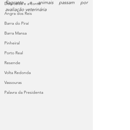
flagrante e animais passam por 
Dois cafés e a conta
avaliação veterinária
Angra dos Reis
Barra do Piraí
Barra Mansa
Pinheiral
Porto Real
Resende
Volta Redonda
Vassouras
Palavra da Presidenta