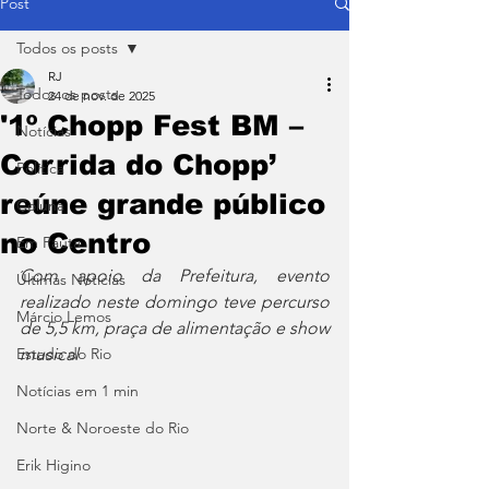
Post
Todos os posts
RJ
Todos os posts
24 de nov. de 2025
'1º Chopp Fest BM –
Notícias
Corrida do Chopp’
Política
reúne grande público
Coluna
no Centro
Em Pauta
Com apoio da Prefeitura, evento 
Últimas Notícias
realizado neste domingo teve percurso 
Márcio Lemos
de 5,5 km, praça de alimentação e show 
Estado do Rio
musical
Notícias em 1 min
Norte & Noroeste do Rio
Erik Higino