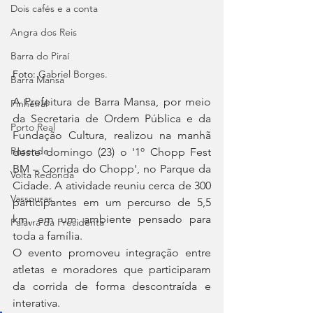
Dois cafés e a conta
Angra dos Reis
Barra do Piraí
Foto: 
Gabriel Borges.
Barra Mansa
A Prefeitura de Barra Mansa, por meio 
Pinheiral
da Secretaria de Ordem Pública e da 
Porto Real
Fundação Cultura, realizou na manhã 
Resende
deste domingo (23) o '1º Chopp Fest 
BM – Corrida do Chopp', no Parque da 
Volta Redonda
Cidade. A atividade reuniu cerca de 300 
Vassouras
participantes em um percurso de 5,5 
km, em um ambiente pensado para 
Palavra da Presidenta
toda a família.
O evento promoveu integração entre 
atletas e moradores que participaram 
da corrida de forma descontraída e 
interativa.